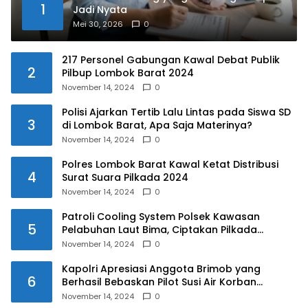
1
Jadi Nyata
Mei 30, 2026
0
217 Personel Gabungan Kawal Debat Publik
2
Pilbup Lombok Barat 2024
November 14, 2024
0
Polisi Ajarkan Tertib Lalu Lintas pada Siswa SD
3
di Lombok Barat, Apa Saja Materinya?
November 14, 2024
0
Polres Lombok Barat Kawal Ketat Distribusi
4
Surat Suara Pilkada 2024
November 14, 2024
0
Patroli Cooling System Polsek Kawasan
5
Pelabuhan Laut Bima, Ciptakan Pilkada
Serentak 2024 yang Aman dan Damai
November 14, 2024
0
Kapolri Apresiasi Anggota Brimob yang
6
Berhasil Bebaskan Pilot Susi Air Korban
Penyanderaan KKB
November 14, 2024
0