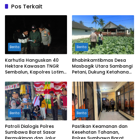
Pos Terkait
Berita
Berita
Karhutla Hanguskan 40
Bhabinkamtibmas Desa
Hektare Kawasan TNGR
Masbagik Utara Sambangi
Sembalun, Kapolres Lotim
Petani, Dukung Ketahanan
Turun Langsung Padamkan
Pangan dan Swasembada
Api
Pangan
Berita
Berita
Patroli Dialogis Polres
Pastikan Keamanan dan
Sumbawa Barat Sasar
Kesehatan Tahanan,
Permukiman dan Jalur
Polres Sumbawa Barat