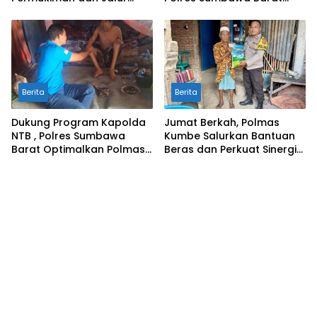
Ramai, Jaga Kamtibmas
Intensifkan Pengecekan
Tetap Kondusif
Rutan Secara Berkala
Berita
Berita
Dukung Program Kapolda
Jumat Berkah, Polmas
NTB , Polres Sumbawa
Kumbe Salurkan Bantuan
Barat Optimalkan Polmas
Beras dan Perkuat Sinergi
dan Pendekatan Humanis
Kamtibmas
di Masyarakat