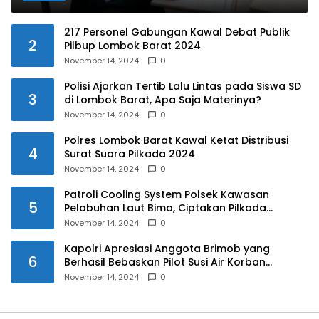
217 Personel Gabungan Kawal Debat Publik
2
Pilbup Lombok Barat 2024
November 14, 2024
0
Polisi Ajarkan Tertib Lalu Lintas pada Siswa SD
3
di Lombok Barat, Apa Saja Materinya?
November 14, 2024
0
Polres Lombok Barat Kawal Ketat Distribusi
4
Surat Suara Pilkada 2024
November 14, 2024
0
Patroli Cooling System Polsek Kawasan
5
Pelabuhan Laut Bima, Ciptakan Pilkada
Serentak 2024 yang Aman dan Damai
November 14, 2024
0
Kapolri Apresiasi Anggota Brimob yang
6
Berhasil Bebaskan Pilot Susi Air Korban
Penyanderaan KKB
November 14, 2024
0