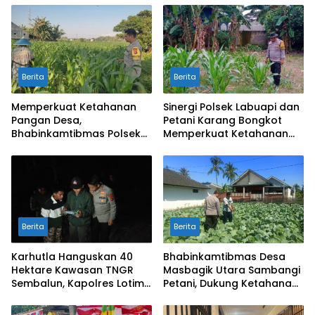
Berita
Berita
Memperkuat Ketahanan
Sinergi Polsek Labuapi dan
Pangan Desa,
Petani Karang Bongkot
Bhabinkamtibmas Polsek
Memperkuat Ketahanan
Labuapi Dampingi Petani
Pangan Nasional
Kuranji Dalang
Berita
Berita
Karhutla Hanguskan 40
Bhabinkamtibmas Desa
Hektare Kawasan TNGR
Masbagik Utara Sambangi
Sembalun, Kapolres Lotim
Petani, Dukung Ketahanan
Turun Langsung Padamkan
Pangan dan Swasembada
Api
Pangan