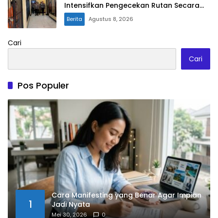
Intensifkan Pengecekan Rutan Secara
Berkala
Berita
Agustus 8, 2026
Cari
Cari
Pos Populer
Cara Manifesting yang Benar Agar Impian
1
Jadi Nyata
Mei 30, 2026
0