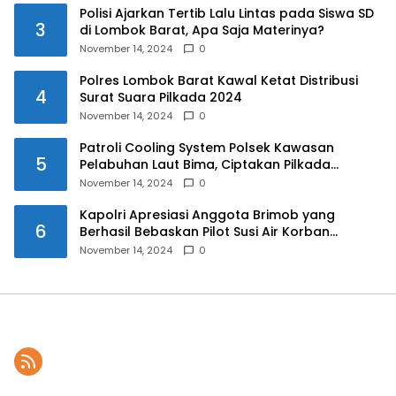
Polisi Ajarkan Tertib Lalu Lintas pada Siswa SD
3
di Lombok Barat, Apa Saja Materinya?
November 14, 2024
0
Polres Lombok Barat Kawal Ketat Distribusi
4
Surat Suara Pilkada 2024
November 14, 2024
0
Patroli Cooling System Polsek Kawasan
5
Pelabuhan Laut Bima, Ciptakan Pilkada
Serentak 2024 yang Aman dan Damai
November 14, 2024
0
Kapolri Apresiasi Anggota Brimob yang
6
Berhasil Bebaskan Pilot Susi Air Korban
Penyanderaan KKB
November 14, 2024
0