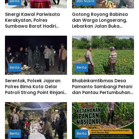
Berita
Bali Nusra
Sinergi Kawal Pariwisata
Gotong Royong Babinsa
Kerakyatan, Polres
dan Warga Longserang,
Sumbawa Barat Hadiri
Lebarkan Jalan Buka
“Jalan Perjuangan dan
Harapan
Sharing Pengelolaan
Pariwisata Bendungan Tiu
Suntuk”
Berita
Berita
Serentak, Polsek Jajaran
Bhabinkamtibmas Desa
Polres Bima Kota Gelar
Pamanto Sambangi Petani
Patroli Strong Point Rinjani
dan Pantau Pertumbuhan
di Sejumlah Titik Rawan
Tanaman Kacang Kedelai
Berita
Berita