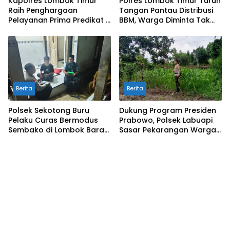
Kapolres Lombok Timur
Polres Lombok Timur Turun
Raih Penghargaan
Tangan Pantau Distribusi
Pelayanan Prima Predikat A
BBM, Warga Diminta Tak
dari Kapolri
Panic Buying
Berita
Berita
Polsek Sekotong Buru
Dukung Program Presiden
Pelaku Curas Bermodus
Prabowo, Polsek Labuapi
Sembako di Lombok Barat,
Sasar Pekarangan Warga
Isu Penculikan Dipastikan
di Lombok Barat
Hoaks