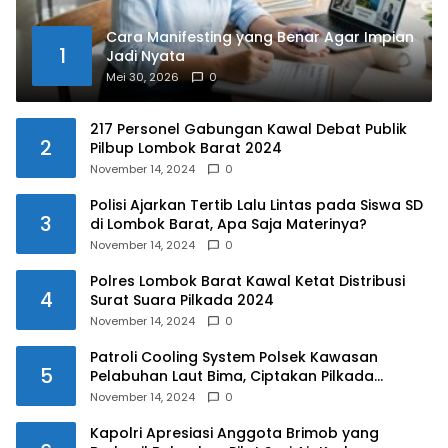
Cara Manifesting yang Benar Agar Impian
1
Jadi Nyata
Mei 30, 2026
0
217 Personel Gabungan Kawal Debat Publik
2
Pilbup Lombok Barat 2024
November 14, 2024
0
Polisi Ajarkan Tertib Lalu Lintas pada Siswa SD
3
di Lombok Barat, Apa Saja Materinya?
November 14, 2024
0
Polres Lombok Barat Kawal Ketat Distribusi
4
Surat Suara Pilkada 2024
November 14, 2024
0
Patroli Cooling System Polsek Kawasan
5
Pelabuhan Laut Bima, Ciptakan Pilkada
Serentak 2024 yang Aman dan Damai
November 14, 2024
0
Kapolri Apresiasi Anggota Brimob yang