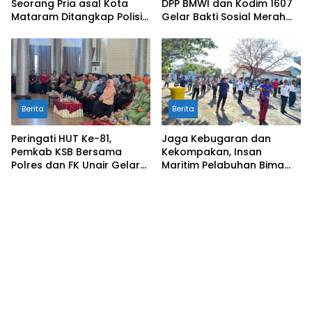
Seorang Pria asal Kota
DPP BMWI dan Kodim 1607
Mataram Ditangkap Polisi
Gelar Bakti Sosial Merah
di Sumbawa Barat
Putih di Ponpes Arrahman
Hidayatullah
Berita
Berita
Peringati HUT Ke-81,
Jaga Kebugaran dan
Pemkab KSB Bersama
Kekompakan, Insan
Polres dan FK Unair Gelar
Maritim Pelabuhan Bima
Seminar Kesehatan “1000
Gelar Senam Bersama
Hari Pertama Kehidupan”