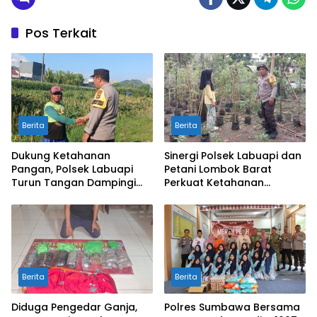
Pos Terkait
Berita
Berita
Dukung Ketahanan
Sinergi Polsek Labuapi dan
Pangan, Polsek Labuapi
Petani Lombok Barat
Turun Tangan Dampingi
Perkuat Ketahanan
Petani di Desa Karang
Pangan Nasional
Bongkot
Berita
Berita
Diduga Pengedar Ganja,
Polres Sumbawa Bersama