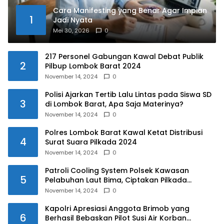
Cara Manifesting yang Benar Agar Impian
1
Jadi Nyata
Mei 30, 2026
0
217 Personel Gabungan Kawal Debat Publik
2
Pilbup Lombok Barat 2024
November 14, 2024
0
Polisi Ajarkan Tertib Lalu Lintas pada Siswa SD
3
di Lombok Barat, Apa Saja Materinya?
November 14, 2024
0
Polres Lombok Barat Kawal Ketat Distribusi
4
Surat Suara Pilkada 2024
November 14, 2024
0
Patroli Cooling System Polsek Kawasan
5
Pelabuhan Laut Bima, Ciptakan Pilkada
Serentak 2024 yang Aman dan Damai
November 14, 2024
0
Kapolri Apresiasi Anggota Brimob yang
6
Berhasil Bebaskan Pilot Susi Air Korban