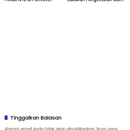
Lombok Tengah
Pembinaan Warga Rutan
Polres KSB
Tinggalkan Balasan
Alamat email Anda tidak akan dipublikasikan.
Ruas yang