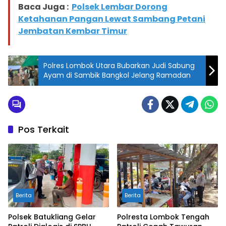
Baca Juga :
Polsek Lembar Dorong
Ketahanan Pangan Lewat Sambang Petani
Jembatan Kembar Timur
Polres Lombok Utara Bubarkan Judi Sabung
Ayam di Sambik Bangkol Jelang Ramadan
Pos Terkait
Berita
Berita
Polsek Batukliang Gelar
Polresta Lombok Tengah