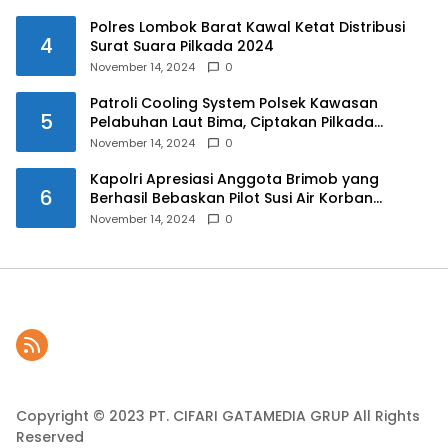
Polres Lombok Barat Kawal Ketat Distribusi
4
Surat Suara Pilkada 2024
November 14, 2024
0
Patroli Cooling System Polsek Kawasan
5
Pelabuhan Laut Bima, Ciptakan Pilkada
Serentak 2024 yang Aman dan Damai
November 14, 2024
0
Kapolri Apresiasi Anggota Brimob yang
6
Berhasil Bebaskan Pilot Susi Air Korban
Penyanderaan KKB
November 14, 2024
0
Copyright © 2023 PT. CIFARI GATAMEDIA GRUP All Rights
Reserved