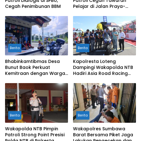
Patroli Dialogis di SPBU,
Patroli Cegah Tawuran
Cegah Penimbunan BBM
Pelajar di Jalan Praya-
Mujur
Berita
Berita
Bhabinkamtibmas Desa
Kapolresta Loteng
Bunut Baok Perkuat
Dampingi Wakapolda NTB
Kemitraan dengan Warga
Hadiri Asia Road Racing
untuk Jaga Kamtibmas
Championship 2026 di
Sirkuit Mandalika
Berita
Berita
Wakapolda NTB Pimpin
Wakapolres Sumbawa
Patroli Strong Point Presisi
Barat Bersama Piket Jaga
Polda NTB di Polresta
Lakukan Pengecekan dan