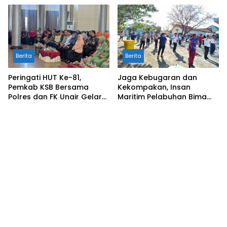
Hidayatullah
Berita
Berita
Peringati HUT Ke-81,
Jaga Kebugaran dan
Pemkab KSB Bersama
Kekompakan, Insan
Polres dan FK Unair Gelar
Maritim Pelabuhan Bima
Seminar Kesehatan “1000
Gelar Senam Bersama
Hari Pertama Kehidupan”