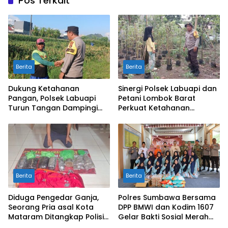
Pos Terkait
Berita
Berita
Dukung Ketahanan
Sinergi Polsek Labuapi dan
Pangan, Polsek Labuapi
Petani Lombok Barat
Turun Tangan Dampingi
Perkuat Ketahanan
Petani di Desa Karang
Pangan Nasional
Bongkot
Berita
Berita
Diduga Pengedar Ganja,
Polres Sumbawa Bersama
Seorang Pria asal Kota
DPP BMWI dan Kodim 1607
Mataram Ditangkap Polisi
Gelar Bakti Sosial Merah
di Sumbawa Barat
Putih di Ponpes Arrahman