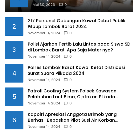
Mei 30, 2026
0
217 Personel Gabungan Kawal Debat Publik
2
Pilbup Lombok Barat 2024
November 14, 2024
0
Polisi Ajarkan Tertib Lalu Lintas pada Siswa SD
3
di Lombok Barat, Apa Saja Materinya?
November 14, 2024
0
Polres Lombok Barat Kawal Ketat Distribusi
4
Surat Suara Pilkada 2024
November 14, 2024
0
Patroli Cooling System Polsek Kawasan
5
Pelabuhan Laut Bima, Ciptakan Pilkada
Serentak 2024 yang Aman dan Damai
November 14, 2024
0
Kapolri Apresiasi Anggota Brimob yang
6
Berhasil Bebaskan Pilot Susi Air Korban
Penyanderaan KKB
November 14, 2024
0