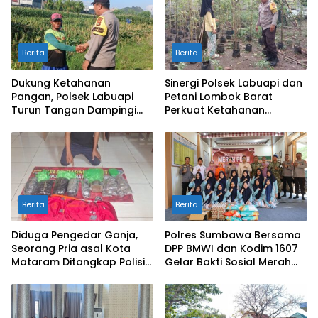
Berita
Berita
Dukung Ketahanan
Sinergi Polsek Labuapi dan
Pangan, Polsek Labuapi
Petani Lombok Barat
Turun Tangan Dampingi
Perkuat Ketahanan
Petani di Desa Karang
Pangan Nasional
Bongkot
Berita
Berita
Diduga Pengedar Ganja,
Polres Sumbawa Bersama
Seorang Pria asal Kota
DPP BMWI dan Kodim 1607
Mataram Ditangkap Polisi
Gelar Bakti Sosial Merah
di Sumbawa Barat
Putih di Ponpes Arrahman
Hidayatullah