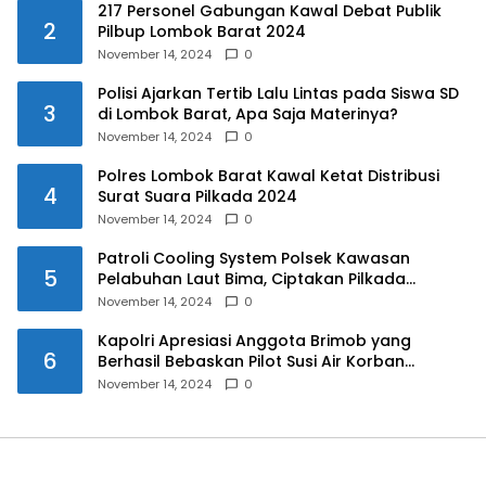
217 Personel Gabungan Kawal Debat Publik
2
Pilbup Lombok Barat 2024
November 14, 2024
0
Polisi Ajarkan Tertib Lalu Lintas pada Siswa SD
3
di Lombok Barat, Apa Saja Materinya?
November 14, 2024
0
Polres Lombok Barat Kawal Ketat Distribusi
4
Surat Suara Pilkada 2024
November 14, 2024
0
Patroli Cooling System Polsek Kawasan
5
Pelabuhan Laut Bima, Ciptakan Pilkada
Serentak 2024 yang Aman dan Damai
November 14, 2024
0
Kapolri Apresiasi Anggota Brimob yang
6
Berhasil Bebaskan Pilot Susi Air Korban
Penyanderaan KKB
November 14, 2024
0