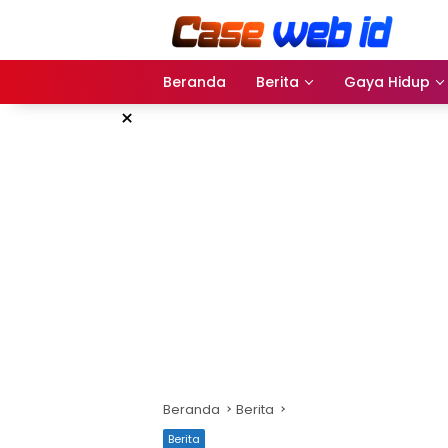
Langsung
ke
konten
Beranda
Berita
Gaya Hidup
×
Beranda
Berita
Berita