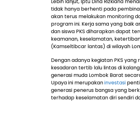
Lebih lanjut, Iptu Dina Rizkiana m
tidak hanya berhenti pada pembinaa
akan terus melakukan monitoring da
program ini. Kerja sama yang baik an
dan siswa PKS diharapkan dapat teru
keamanan, keselamatan, ketertiban, 
(Kamseltibcar lantas) di wilayah Lo
Dengan adanya kegiatan PKS yang ru
kesadaran tertib lalu lintas di kala
generasi muda Lombok Barat secar
Upaya ini merupakan
investasi
penti
generasi penerus bangsa yang berkar
terhadap keselamatan diri sendiri dan