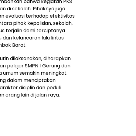
enambahkan bahwa kegiatan PKS
n di sekolah. Pihaknya juga
n evaluasi terhadap efektivitas
tara pihak kepolisian, sekolah,
s terjalin demi terciptanya
dan kelancaran lalu lintas
mbok Barat.
tin dilaksanakan, diharapkan
ngan pelajar SMPN 1 Gerung dan
a umum semakin meningkat.
ng dalam menciptakan
akter disiplin dan peduli
 orang lain di jalan raya.