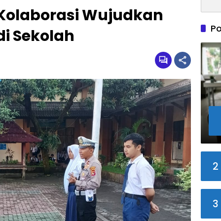
S Kolaborasi Wujudkan
Po
di Sekolah
2
3