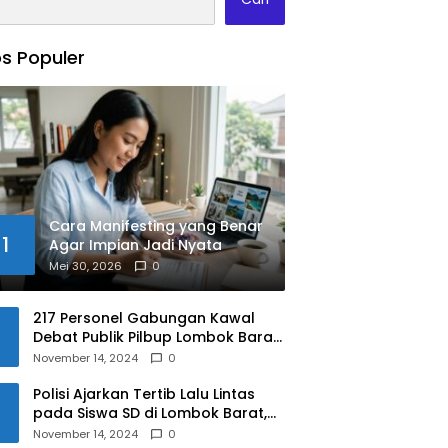
s Populer
Cara Manifesting yang Benar
1
Agar Impian Jadi Nyata
Mei 30, 2026
0
217 Personel Gabungan Kawal
Debat Publik Pilbup Lombok Barat
2024
November 14, 2024
0
Polisi Ajarkan Tertib Lalu Lintas
pada Siswa SD di Lombok Barat,
Apa Saja Materinya?
November 14, 2024
0