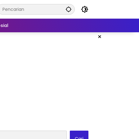
sial
×
Cari