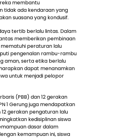
Mereka membantu
 tidak ada kendaraan yang
akan suasana yang kondusif.
a tertib berlalu lintas. Dalam
tlantas memberikan pembinaan
 mematuhi peraturan lalu
eliputi pengenalan rambu-rambu
ng aman, serta etika berlalu
ni diharapkan dapat menanamkan
iswa untuk menjadi pelopor
erbaris (PBB) dan 12 gerakan
SMPN 1 Gerung juga mendapatkan
 12 gerakan pengaturan lalu
eningkatkan kedisiplinan siswa
kemampuan dasar dalam
 dengan kemampuan ini, siswa