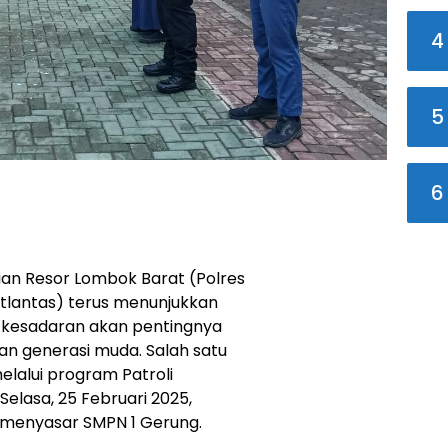
4
5
6
ian Resor Lombok Barat (Polres
Satlantas) terus menunjukkan
kesadaran akan pentingnya
gan generasi muda. Salah satu
elalui program Patroli
elasa, 25 Februari 2025,
ni menyasar SMPN 1 Gerung.