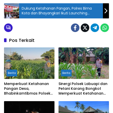
Dukung Ketahanan Pangan, Polres Bima
Kota dan Bhayangkari Ikuti Launching
Program P2L Secara Online
Pos Terkait
Berita
Berita
Memperkuat Ketahanan
Sinergi Polsek Labuapi dan
Pangan Desa,
Petani Karang Bongkot
Bhabinkamtibmas Polsek
Memperkuat Ketahanan
Labuapi Dampingi Petani
Pangan Nasional
Kuranji Dalang