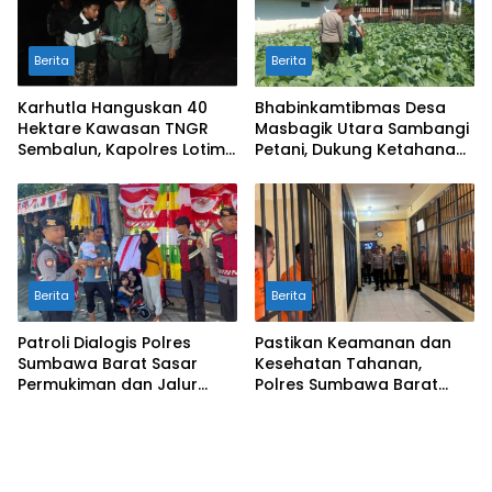
Berita
Berita
Karhutla Hanguskan 40
Bhabinkamtibmas Desa
Hektare Kawasan TNGR
Masbagik Utara Sambangi
Sembalun, Kapolres Lotim
Petani, Dukung Ketahanan
Turun Langsung Padamkan
Pangan dan Swasembada
Api
Pangan
Berita
Berita
Patroli Dialogis Polres
Pastikan Keamanan dan
Sumbawa Barat Sasar
Kesehatan Tahanan,
Permukiman dan Jalur
Polres Sumbawa Barat
Ramai, Jaga Kamtibmas
Intensifkan Pengecekan
Tetap Kondusif
Rutan Secara Berkala