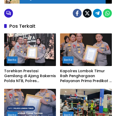
Pos Terkait
Berita
Berita
Torehkan Prestasi
Kapolres Lombok Timur
Gemilang di Ajang Rakernis
Raih Penghargaan
Polda NTB, Polres
Pelayanan Prima Predikat A
Sumbawa Terima
dari Kapolri
Penghargaan Pelayanan
Prima Kapolri
Berita
Berita