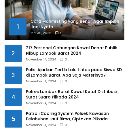
Cara Manifesting yang Benar Agar Impian
1
Jadi Nyata
Mei 30, 2026
0
217 Personel Gabungan Kawal Debat Publik
2
Pilbup Lombok Barat 2024
November 14, 2024
0
Polisi Ajarkan Tertib Lalu Lintas pada Siswa SD
3
di Lombok Barat, Apa Saja Materinya?
November 14, 2024
0
Polres Lombok Barat Kawal Ketat Distribusi
4
Surat Suara Pilkada 2024
November 14, 2024
0
Patroli Cooling System Polsek Kawasan
5
Pelabuhan Laut Bima, Ciptakan Pilkada
Serentak 2024 yang Aman dan Damai
November 14, 2024
0