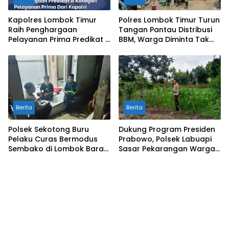
Kapolres Lombok Timur
Polres Lombok Timur Turun
Raih Penghargaan
Tangan Pantau Distribusi
Pelayanan Prima Predikat A
BBM, Warga Diminta Tak
dari Kapolri
Panic Buying
Berita
Berita
Polsek Sekotong Buru
Dukung Program Presiden
Pelaku Curas Bermodus
Prabowo, Polsek Labuapi
Sembako di Lombok Barat,
Sasar Pekarangan Warga
Isu Penculikan Dipastikan
di Lombok Barat
Hoaks