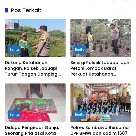
Pos Terkait
Berita
Berita
Dukung Ketahanan
Sinergi Polsek Labuapi dan
Pangan, Polsek Labuapi
Petani Lombok Barat
Turun Tangan Dampingi
Perkuat Ketahanan
Petani di Desa Karang
Pangan Nasional
Bongkot
Berita
Berita
Diduga Pengedar Ganja,
Polres Sumbawa Bersama
Seorang Pria asal Kota
DPP BMWI dan Kodim 1607