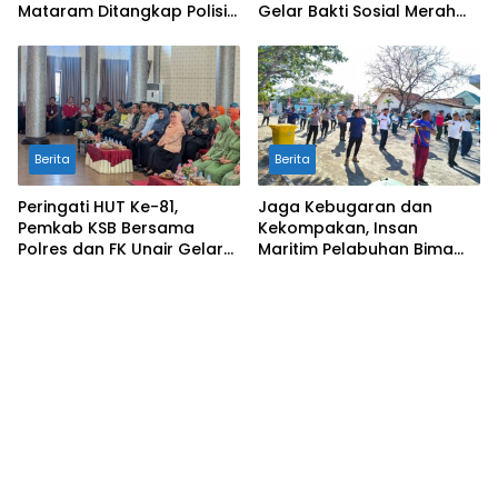
Mataram Ditangkap Polisi
Gelar Bakti Sosial Merah
di Sumbawa Barat
Putih di Ponpes Arrahman
Hidayatullah
Berita
Berita
Peringati HUT Ke-81,
Jaga Kebugaran dan
Pemkab KSB Bersama
Kekompakan, Insan
Polres dan FK Unair Gelar
Maritim Pelabuhan Bima
Seminar Kesehatan “1000
Gelar Senam Bersama
Hari Pertama Kehidupan”