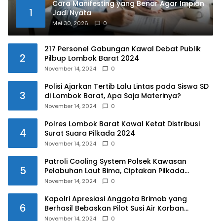
Cara Manifesting yang Benar Agar Impian
1
Jadi Nyata
Mei 30, 2026
0
217 Personel Gabungan Kawal Debat Publik
2
Pilbup Lombok Barat 2024
November 14, 2024
0
Polisi Ajarkan Tertib Lalu Lintas pada Siswa SD
3
di Lombok Barat, Apa Saja Materinya?
November 14, 2024
0
Polres Lombok Barat Kawal Ketat Distribusi
4
Surat Suara Pilkada 2024
November 14, 2024
0
Patroli Cooling System Polsek Kawasan
5
Pelabuhan Laut Bima, Ciptakan Pilkada
Serentak 2024 yang Aman dan Damai
November 14, 2024
0
Kapolri Apresiasi Anggota Brimob yang
6
Berhasil Bebaskan Pilot Susi Air Korban
Penyanderaan KKB
November 14, 2024
0