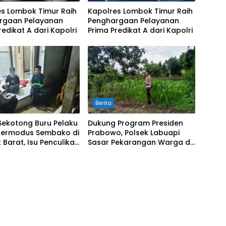
es Lombok Timur Raih
Kapolres Lombok Timur Raih
rgaan Pelayanan
Penghargaan Pelayanan
redikat A dari Kapolri
Prima Predikat A dari Kapolri
Berita
Sekotong Buru Pelaku
Dukung Program Presiden
Bermodus Sembako di
Prabowo, Polsek Labuapi
Barat, Isu Penculikan
Sasar Pekarangan Warga di
kan Hoaks
Lombok Barat