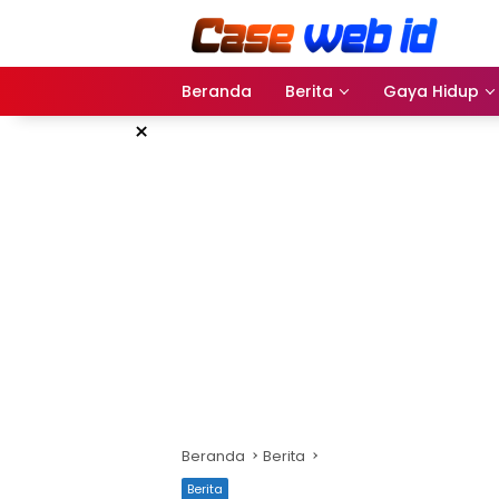
Langsung
ke
konten
Beranda
Berita
Gaya Hidup
×
Beranda
Berita
Berita