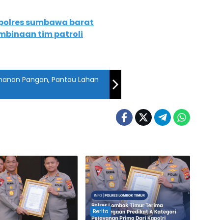
s polres sumbawa barat
mbinaan tim patroli
ahanan Pangan, Pantau Lahan
Berita