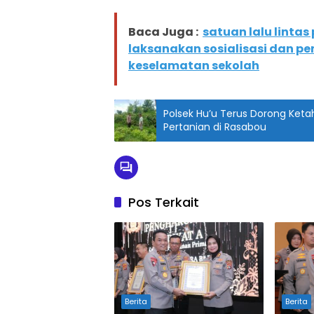
Baca Juga :
satuan lalu linta
laksanakan sosialisasi dan pe
keselamatan sekolah
Polsek Hu’u Terus Dorong Ket
Pertanian di Rasabou
Pos Terkait
Berita
Berita