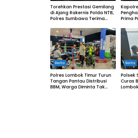
Torehkan Prestasi Gemilang
Kapolr
di Ajang Rakernis Polda NTB,
Pengha
Polres Sumbawa Terima
Prima P
Penghargaan Pelayanan
Prima Kapolri
Berita
Berita
Polres Lombok Timur Turun
Polsek 
Tangan Pantau Distribusi
Curas 
BBM, Warga Diminta Tak
Lombok 
Panic Buying
Dipasti