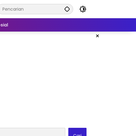
sial
×
Cari