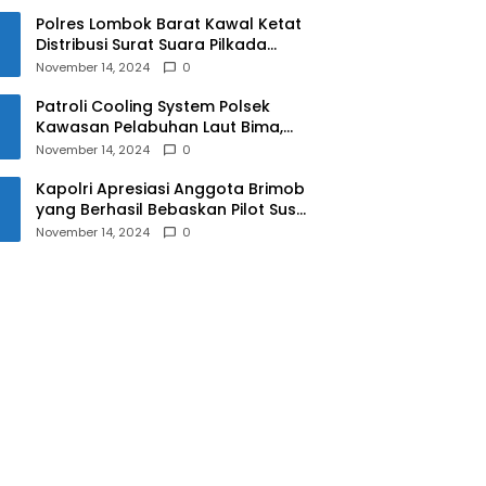
Polres Lombok Barat Kawal Ketat
Distribusi Surat Suara Pilkada
2024
November 14, 2024
0
Patroli Cooling System Polsek
Kawasan Pelabuhan Laut Bima,
Ciptakan Pilkada Serentak 2024
November 14, 2024
0
yang Aman dan Damai
Kapolri Apresiasi Anggota Brimob
yang Berhasil Bebaskan Pilot Susi
Air Korban Penyanderaan KKB
November 14, 2024
0