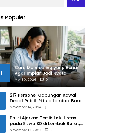
s Populer
Cara Manifesting yang Benar
1
Agar Impian Jadi Nyata
Mei 30, 2026
0
217 Personel Gabungan Kawal
Debat Publik Pilbup Lombok Barat
2024
November 14, 2024
0
Polisi Ajarkan Tertib Lalu Lintas
pada Siswa SD di Lombok Barat,
Apa Saja Materinya?
November 14, 2024
0