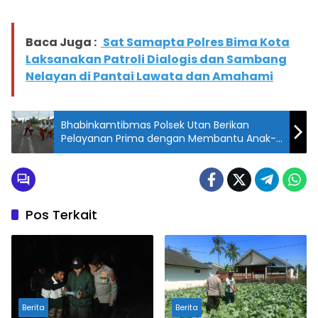
Baca Juga :
‎ Sat Samapta Polres Bima Kota
Laksanakan Patroli Dialogis dan Sambang
Nelayan di Pantai Lawata dan Amahami
Bhabinkamtibmas Polsek Utan Berikan
Pelayanan Prima dengan Membantu Anak-
Anak Sekolah Menyeberang Jalan
Pos Terkait
Berita
Berita