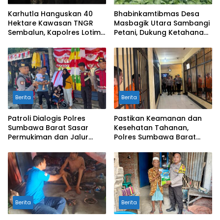
Karhutla Hanguskan 40
Bhabinkamtibmas Desa
Hektare Kawasan TNGR
Masbagik Utara Sambangi
Sembalun, Kapolres Lotim
Petani, Dukung Ketahanan
Turun Langsung Padamkan
Pangan dan Swasembada
Api
Pangan
Berita
Berita
Patroli Dialogis Polres
Pastikan Keamanan dan
Sumbawa Barat Sasar
Kesehatan Tahanan,
Permukiman dan Jalur
Polres Sumbawa Barat
Ramai, Jaga Kamtibmas
Intensifkan Pengecekan
Tetap Kondusif
Rutan Secara Berkala
Berita
Berita