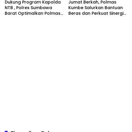
Dukung Program Kapolda
Jumat Berkah, Polmas
NTB , Polres Sumbawa
Kumbe Salurkan Bantuan
Barat Optimalkan Polmas
Beras dan Perkuat Sinergi
dan Pendekatan Humanis
Kamtibmas
di Masyarakat