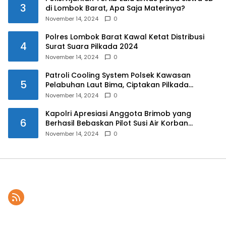
3
di Lombok Barat, Apa Saja Materinya?
November 14, 2024
0
Polres Lombok Barat Kawal Ketat Distribusi
4
Surat Suara Pilkada 2024
November 14, 2024
0
Patroli Cooling System Polsek Kawasan
5
Pelabuhan Laut Bima, Ciptakan Pilkada
Serentak 2024 yang Aman dan Damai
November 14, 2024
0
Kapolri Apresiasi Anggota Brimob yang
6
Berhasil Bebaskan Pilot Susi Air Korban
Penyanderaan KKB
November 14, 2024
0