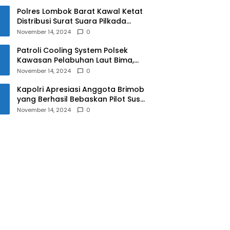
Polres Lombok Barat Kawal Ketat
Distribusi Surat Suara Pilkada
2024
November 14, 2024
0
Patroli Cooling System Polsek
Kawasan Pelabuhan Laut Bima,
Ciptakan Pilkada Serentak 2024
November 14, 2024
0
yang Aman dan Damai
Kapolri Apresiasi Anggota Brimob
yang Berhasil Bebaskan Pilot Susi
Air Korban Penyanderaan KKB
November 14, 2024
0