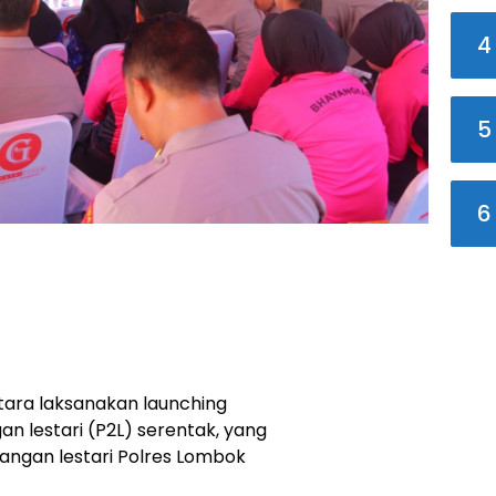
4
5
6
ara laksanakan launching
 lestari (P2L) serentak, yang
angan lestari Polres Lombok