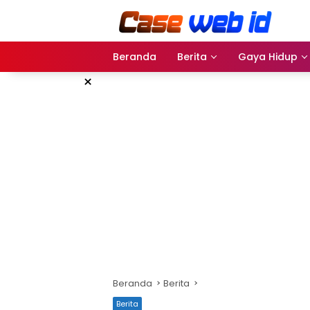
Langsung
ke
konten
Beranda
Berita
Gaya Hidup
×
Beranda
Berita
Berita