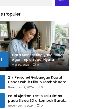
s Populer
Cara Manifesting yang Benar
1
Agar Impian Jadi Nyata
Mei 30, 2026
0
217 Personel Gabungan Kawal
Debat Publik Pilbup Lombok Barat
2024
November 14, 2024
0
Polisi Ajarkan Tertib Lalu Lintas
pada Siswa SD di Lombok Barat,
Apa Saja Materinya?
November 14, 2024
0