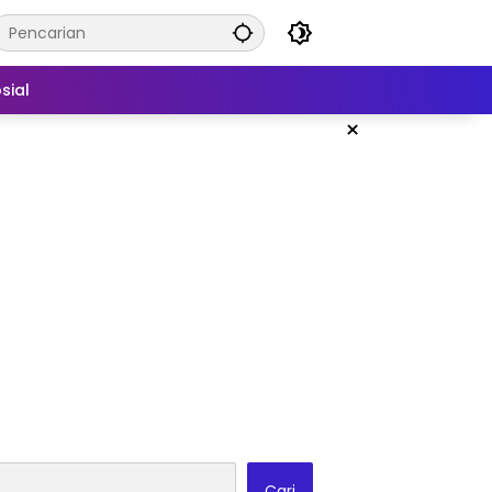
sial
×
Cari