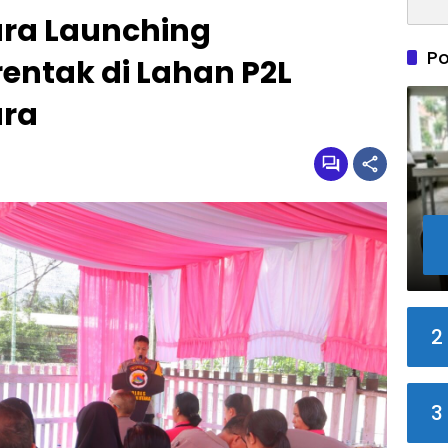
ara Launching
Po
entak di Lahan P2L
ara
2
3