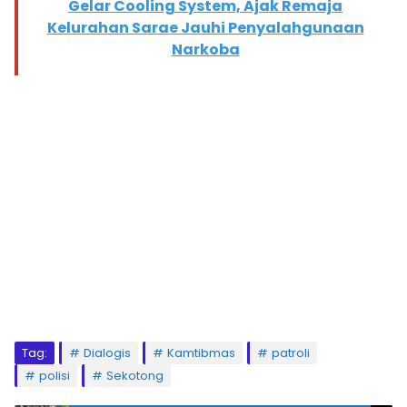
Gelar Cooling System, Ajak Remaja
Kelurahan Sarae Jauhi Penyalahgunaan
Narkoba
Tag:
Dialogis
Kamtibmas
patroli
polisi
Sekotong