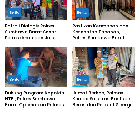
Berita
Berita
Patroli Dialogis Polres
Pastikan Keamanan dan
Sumbawa Barat Sasar
Kesehatan Tahanan,
Permukiman dan Jalur
Polres Sumbawa Barat
Ramai, Jaga Kamtibmas
Intensifkan Pengecekan
Tetap Kondusif
Rutan Secara Berkala
Berita
Berita
Dukung Program Kapolda
Jumat Berkah, Polmas
NTB , Polres Sumbawa
Kumbe Salurkan Bantuan
Barat Optimalkan Polmas
Beras dan Perkuat Sinergi
dan Pendekatan Humanis
Kamtibmas
di Masyarakat