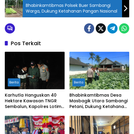
Bhabinkamtibmas Polsek Buer Sambangi
Warga, Dukung Ketahanan Pangan Nasional
Pos Terkait
Berita
Berita
Karhutla Hanguskan 40
Bhabinkamtibmas Desa
Hektare Kawasan TNGR
Masbagik Utara Sambangi
Sembalun, Kapolres Lotim
Petani, Dukung Ketahanan
Turun Langsung Padamkan
Pangan dan Swasembada
Api
Pangan