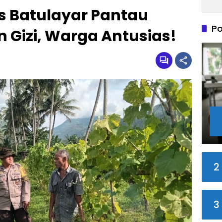
 Batulayar Pantau
Po
 Gizi, Warga Antusias!
2
3