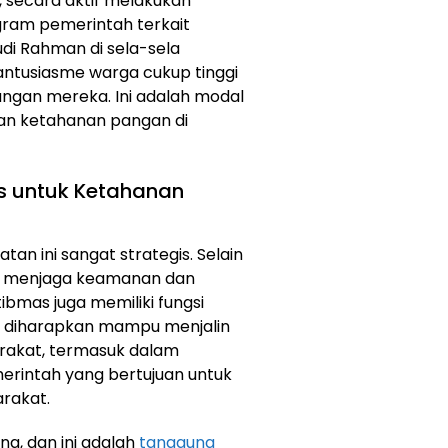
 secara aktif melakukan
ram pemerintah terkait
udi Rahman di sela-sela
 antusiasme warga cukup tinggi
gan mereka. Ini adalah modal
an ketahanan pangan di
 untuk Ketahanan
n ini sangat strategis. Selain
am menjaga keamanan dan
bmas juga memiliki fungsi
a diharapkan mampu menjalin
rakat, termasuk dalam
intah yang bertujuan untuk
rakat.
ng, dan ini adalah
tanggung