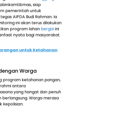
Bhabinkamtibmas, siap
m pemerintah untuk
tegas AIPDA Budi Rahman. Ia
ring ini akan terus dilakukan
tikan program lahan
bergizi
ini
anfaat nyata bagi masyarakat.
arangan untuk Ketahanan
 dengan Warga
ing program ketahanan pangan,
turahmi antara
uasana yang hangat dan penuh
n berlangsung. Warga merasa
 kepolisian.