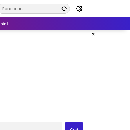
sial
×
Cari