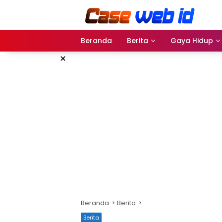
Langsung
ke
konten
Beranda
Berita
Gaya Hidup
×
Beranda
Berita
Berita