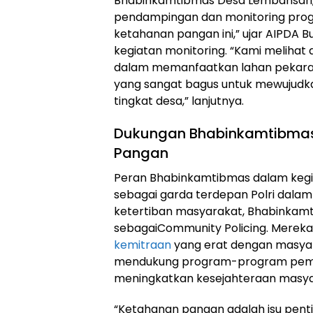
Bhabinkamtibmas Desa Lembahsari,
pendampingan dan monitoring prog
ketahanan pangan ini,” ujar AIPDA B
kegiatan monitoring. “Kami melihat
dalam memanfaatkan lahan pekaran
yang sangat bagus untuk mewujudk
tingkat desa,” lanjutnya.
Dukungan Bhabinkamtibmas
Pangan
Peran Bhabinkamtibmas dalam kegiata
sebagai garda terdepan Polri dal
ketertiban masyarakat, Bhabinkamti
sebagaiCommunity Policing. Merek
kemitraan
yang erat dengan masya
mendukung program-program pemer
meningkatkan kesejahteraan masya
“Ketahanan pangan adalah isu penti