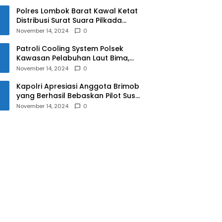
Polres Lombok Barat Kawal Ketat
Distribusi Surat Suara Pilkada
2024
November 14, 2024
0
Patroli Cooling System Polsek
Kawasan Pelabuhan Laut Bima,
Ciptakan Pilkada Serentak 2024
November 14, 2024
0
yang Aman dan Damai
Kapolri Apresiasi Anggota Brimob
yang Berhasil Bebaskan Pilot Susi
Air Korban Penyanderaan KKB
November 14, 2024
0