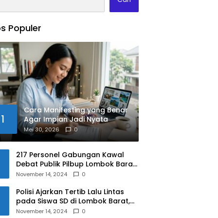
s Populer
Cara Manifesting yang Benar
1
Agar Impian Jadi Nyata
Mei 30, 2026
0
217 Personel Gabungan Kawal
Debat Publik Pilbup Lombok Barat
2024
November 14, 2024
0
Polisi Ajarkan Tertib Lalu Lintas
pada Siswa SD di Lombok Barat,
Apa Saja Materinya?
November 14, 2024
0