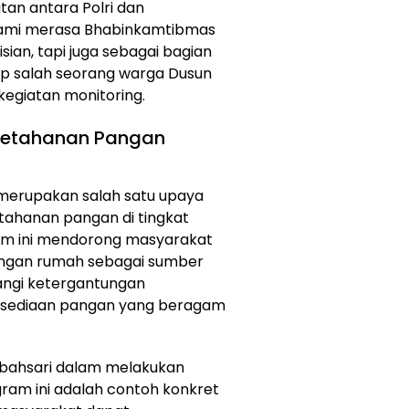
tan antara Polri dan
 Kami merasa Bhabinkamtibmas
ian, tapi juga sebagai bagian
gkap salah seorang warga Dusun
kegiatan monitoring.
 Ketahanan Pangan
merupakan salah satu upaya
ahanan pangan di tingkat
ram ini mendorong masyarakat
ngan rumah sebagai sumber
angi ketergantungan
rsediaan pangan yang beragam
ahsari dalam melakukan
am ini adalah contoh konkret