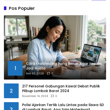
Pos Populer
Cara Manifesting yang Benar Agar Impian
1
Jadi Nyata
Mei 30, 2026
0
217 Personel Gabungan Kawal Debat Publik
2
Pilbup Lombok Barat 2024
November 14, 2024
0
Polisi Ajarkan Tertib Lalu Lintas pada Siswa SD
3
di Lombok Barat, Apa Saja Materinya?