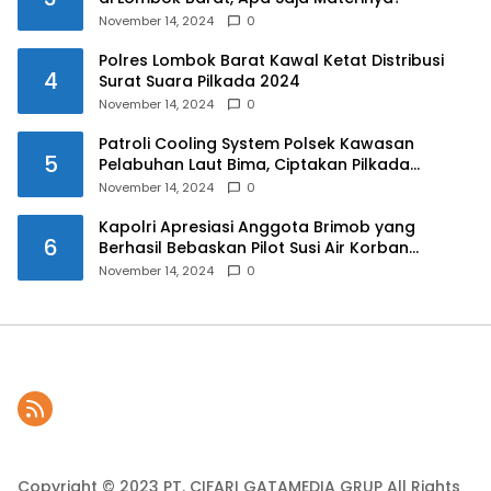
November 14, 2024
0
Polres Lombok Barat Kawal Ketat Distribusi
4
Surat Suara Pilkada 2024
November 14, 2024
0
Patroli Cooling System Polsek Kawasan
5
Pelabuhan Laut Bima, Ciptakan Pilkada
Serentak 2024 yang Aman dan Damai
November 14, 2024
0
Kapolri Apresiasi Anggota Brimob yang
6
Berhasil Bebaskan Pilot Susi Air Korban
Penyanderaan KKB
November 14, 2024
0
Copyright © 2023 PT. CIFARI GATAMEDIA GRUP All Rights