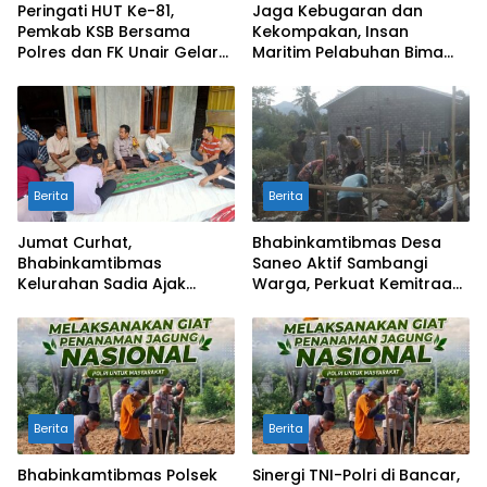
Peringati HUT Ke-81,
Jaga Kebugaran dan
Pemkab KSB Bersama
Kekompakan, Insan
Polres dan FK Unair Gelar
Maritim Pelabuhan Bima
Seminar Kesehatan “1000
Gelar Senam Bersama
Hari Pertama Kehidupan”
Berita
Berita
Jumat Curhat,
Bhabinkamtibmas Desa
Bhabinkamtibmas
Saneo Aktif Sambangi
Kelurahan Sadia Ajak
Warga, Perkuat Kemitraan
Warga Perangi Miras dan
dan Gotong Royong Jaga
Narkoba Demi Kamtibmas
Kamtibmas
Kondusif
Berita
Berita
Bhabinkamtibmas Polsek
Sinergi TNI-Polri di Bancar,