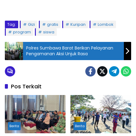
Tag:
Gizi
gratis
Kuripan
Lombok
program
siswa
Polres Sumbawa Barat Berikan Pelayanan
Pengamanan Aksi Unjuk Rasa
Pos Terkait
Berita
Berita