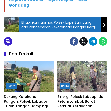
Gondang
Bhabinkamtibmas Polsek Lape Sambang
dan Pengecekan Pekarangan Pangan Bergizi
di Desa Mama
Pos Terkait
Berita
Berita
Dukung Ketahanan
Sinergi Polsek Labuapi dan
Pangan, Polsek Labuapi
Petani Lombok Barat
Turun Tangan Dampingi
Perkuat Ketahanan
Petani di Desa Karang
Pangan Nasional