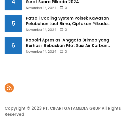
4
Surat Suara Pilkada 2024
November 14, 2024
0
Patroli Cooling System Polsek Kawasan
5
Pelabuhan Laut Bima, Ciptakan Pilkada
Serentak 2024 yang Aman dan Damai
November 14, 2024
0
Kapolri Apresiasi Anggota Brimob yang
6
Berhasil Bebaskan Pilot Susi Air Korban
Penyanderaan KKB
November 14, 2024
0
Copyright © 2023 PT. CIFARI GATAMEDIA GRUP All Rights
Reserved