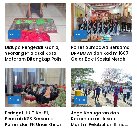
Bongkot
Berita
Berita
Diduga Pengedar Ganja,
Polres Sumbawa Bersama
Seorang Pria asal Kota
DPP BMWI dan Kodim 1607
Mataram Ditangkap Polisi
Gelar Bakti Sosial Merah
di Sumbawa Barat
Putih di Ponpes Arrahman
Hidayatullah
Berita
Berita
Peringati HUT Ke-81,
Jaga Kebugaran dan
Pemkab KSB Bersama
Kekompakan, Insan
Polres dan FK Unair Gelar
Maritim Pelabuhan Bima
Seminar Kesehatan “1000
Gelar Senam Bersama
Hari Pertama Kehidupan”