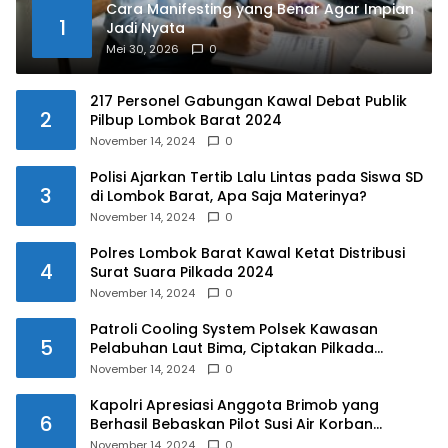
Cara Manifesting yang Benar Agar Impian
1
Jadi Nyata
Mei 30, 2026
0
217 Personel Gabungan Kawal Debat Publik
2
Pilbup Lombok Barat 2024
November 14, 2024
0
Polisi Ajarkan Tertib Lalu Lintas pada Siswa SD
3
di Lombok Barat, Apa Saja Materinya?
November 14, 2024
0
Polres Lombok Barat Kawal Ketat Distribusi
4
Surat Suara Pilkada 2024
November 14, 2024
0
Patroli Cooling System Polsek Kawasan
5
Pelabuhan Laut Bima, Ciptakan Pilkada
Serentak 2024 yang Aman dan Damai
November 14, 2024
0
Kapolri Apresiasi Anggota Brimob yang
6
Berhasil Bebaskan Pilot Susi Air Korban
Penyanderaan KKB
November 14, 2024
0