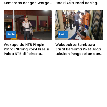
Kemitraan dengan Warga
Hadiri Asia Road Racing
untuk Jaga Kamtibmas
Championship 2026 di
Sirkuit Mandalika
Berita
Berita
Wakapolda NTB Pimpin
Wakapolres Sumbawa
Patroli Strong Point Presisi
Barat Bersama Piket Jaga
Polda NTB di Polresta
Lakukan Pengecekan dan
Lombok Tengah
Pembinaan Warga Rutan
Polres KSB