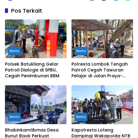
Pos Terkait
Berita
Berita
Polsek Batukliang Gelar
Polresta Lombok Tengah
Patroli Dialogis di SPBU,
Patroli Cegah Tawuran
Cegah Penimbunan BBM
Pelajar di Jalan Praya-
Mujur
Berita
Berita
Bhabinkamtibmas Desa
Kapolresta Loteng
Bunut Baok Perkuat
Dampingi Wakapolda NTB