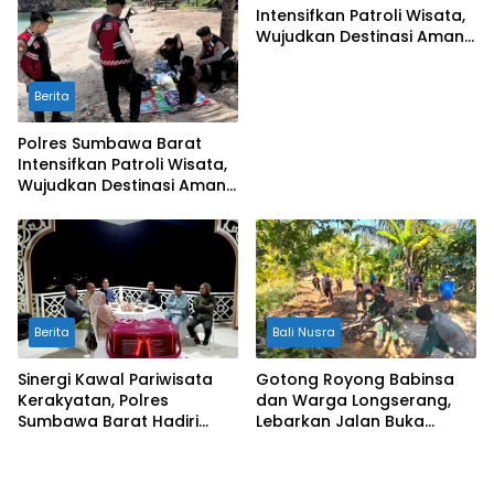
Intensifkan Patroli Wisata,
Wujudkan Destinasi Aman
dan Nyaman bagi
Masyarakat
Berita
Polres Sumbawa Barat
Intensifkan Patroli Wisata,
Wujudkan Destinasi Aman
dan Nyaman bagi
Masyarakat
Berita
Bali Nusra
Sinergi Kawal Pariwisata
Gotong Royong Babinsa
Kerakyatan, Polres
dan Warga Longserang,
Sumbawa Barat Hadiri
Lebarkan Jalan Buka
“Jalan Perjuangan dan
Harapan
Sharing Pengelolaan
Pariwisata Bendungan Tiu