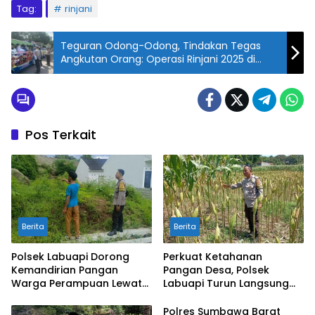
Tag:
rinjani
Teguran Odong-Odong, Tindakan Tegas
Angkutan Orang: Operasi Rinjani 2025 di
Lembar
Pos Terkait
Berita
Berita
Polsek Labuapi Dorong
Perkuat Ketahanan
Kemandirian Pangan
Pangan Desa, Polsek
Warga Perampuan Lewat
Labuapi Turun Langsung
Pemanfaatan Pekarangan
Dampingi Petani Merembu
Rumah
Polres Sumbawa Barat