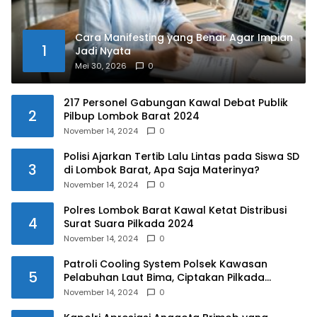
Cara Manifesting yang Benar Agar Impian
1
Jadi Nyata
Mei 30, 2026
0
217 Personel Gabungan Kawal Debat Publik
2
Pilbup Lombok Barat 2024
November 14, 2024
0
Polisi Ajarkan Tertib Lalu Lintas pada Siswa SD
3
di Lombok Barat, Apa Saja Materinya?
November 14, 2024
0
Polres Lombok Barat Kawal Ketat Distribusi
4
Surat Suara Pilkada 2024
November 14, 2024
0
Patroli Cooling System Polsek Kawasan
5
Pelabuhan Laut Bima, Ciptakan Pilkada
Serentak 2024 yang Aman dan Damai
November 14, 2024
0