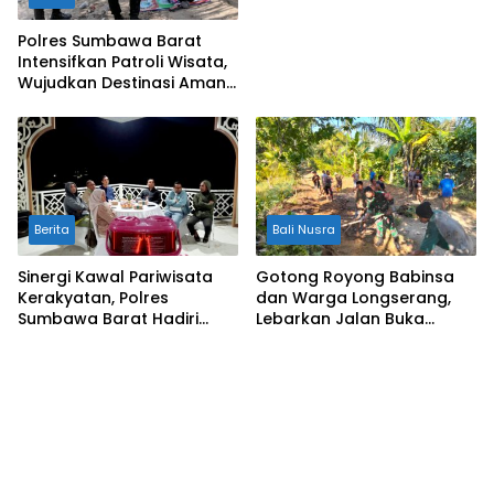
Polres Sumbawa Barat
Intensifkan Patroli Wisata,
Wujudkan Destinasi Aman
dan Nyaman bagi
Masyarakat
Berita
Bali Nusra
Sinergi Kawal Pariwisata
Gotong Royong Babinsa
Kerakyatan, Polres
dan Warga Longserang,
Sumbawa Barat Hadiri
Lebarkan Jalan Buka
“Jalan Perjuangan dan
Harapan
Sharing Pengelolaan
Pariwisata Bendungan Tiu
Suntuk”