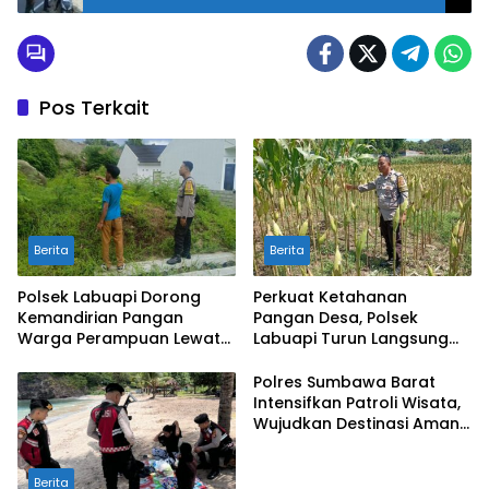
Pos Terkait
Berita
Berita
Polsek Labuapi Dorong
Perkuat Ketahanan
Kemandirian Pangan
Pangan Desa, Polsek
Warga Perampuan Lewat
Labuapi Turun Langsung
Pemanfaatan Pekarangan
Dampingi Petani Merembu
Rumah
Polres Sumbawa Barat
Intensifkan Patroli Wisata,
Wujudkan Destinasi Aman
dan Nyaman bagi
Masyarakat
Berita