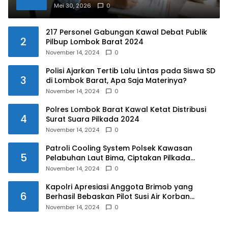
Mei 30, 2026
0
217 Personel Gabungan Kawal Debat Publik
2
Pilbup Lombok Barat 2024
November 14, 2024
0
Polisi Ajarkan Tertib Lalu Lintas pada Siswa SD
3
di Lombok Barat, Apa Saja Materinya?
November 14, 2024
0
Polres Lombok Barat Kawal Ketat Distribusi
4
Surat Suara Pilkada 2024
November 14, 2024
0
Patroli Cooling System Polsek Kawasan
5
Pelabuhan Laut Bima, Ciptakan Pilkada
Serentak 2024 yang Aman dan Damai
November 14, 2024
0
Kapolri Apresiasi Anggota Brimob yang
6
Berhasil Bebaskan Pilot Susi Air Korban
Penyanderaan KKB
November 14, 2024
0