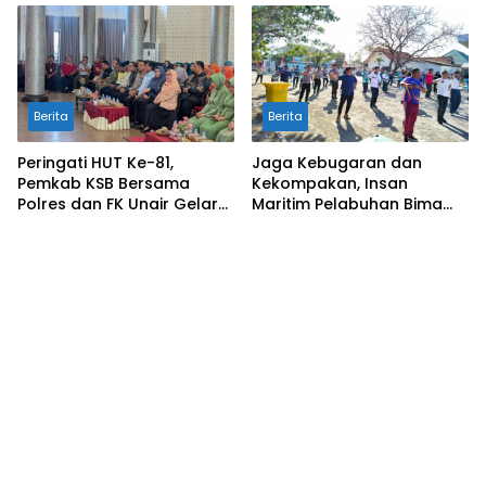
Hidayatullah
Berita
Berita
Peringati HUT Ke-81,
Jaga Kebugaran dan
Pemkab KSB Bersama
Kekompakan, Insan
Polres dan FK Unair Gelar
Maritim Pelabuhan Bima
Seminar Kesehatan “1000
Gelar Senam Bersama
Hari Pertama Kehidupan”