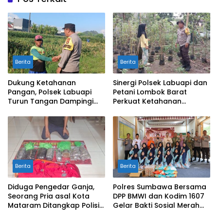
Berita
Berita
Dukung Ketahanan
Sinergi Polsek Labuapi dan
Pangan, Polsek Labuapi
Petani Lombok Barat
Turun Tangan Dampingi
Perkuat Ketahanan
Petani di Desa Karang
Pangan Nasional
Bongkot
Berita
Berita
Diduga Pengedar Ganja,
Polres Sumbawa Bersama
Seorang Pria asal Kota
DPP BMWI dan Kodim 1607
Mataram Ditangkap Polisi
Gelar Bakti Sosial Merah
di Sumbawa Barat
Putih di Ponpes Arrahman