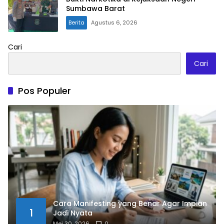
Sumbawa Barat
Berita
Agustus 6, 2026
Cari
Cari
Pos Populer
Cara Manifesting yang Benar Agar Impian
1
Jadi Nyata
Mei 30, 2026
0