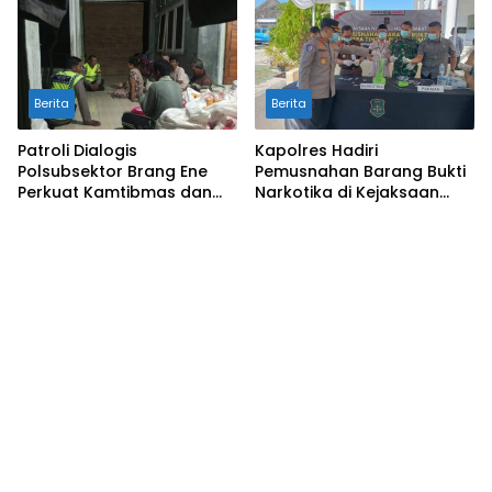
Berita
Berita
Patroli Dialogis
Kapolres Hadiri
Polsubsektor Brang Ene
Pemusnahan Barang Bukti
Perkuat Kamtibmas dan
Narkotika di Kejaksaan
Edukasi Masyarakat di
Negeri Sumbawa Barat
Desa Kalimantong