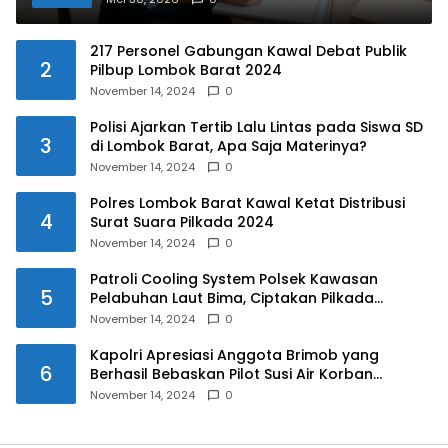
217 Personel Gabungan Kawal Debat Publik
2
Pilbup Lombok Barat 2024
November 14, 2024
0
Polisi Ajarkan Tertib Lalu Lintas pada Siswa SD
3
di Lombok Barat, Apa Saja Materinya?
November 14, 2024
0
Polres Lombok Barat Kawal Ketat Distribusi
4
Surat Suara Pilkada 2024
November 14, 2024
0
Patroli Cooling System Polsek Kawasan
5
Pelabuhan Laut Bima, Ciptakan Pilkada
Serentak 2024 yang Aman dan Damai
November 14, 2024
0
Kapolri Apresiasi Anggota Brimob yang
6
Berhasil Bebaskan Pilot Susi Air Korban
Penyanderaan KKB
November 14, 2024
0