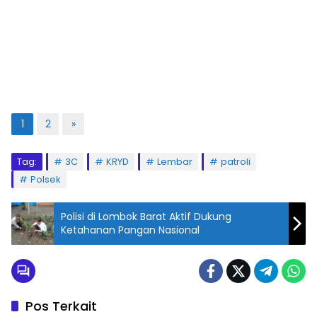
1
2
»
Tag:
3C
KRYD
Lembar
patroli
Polsek
Polisi di Lombok Barat Aktif Dukung
Ketahanan Pangan Nasional
Pos Terkait