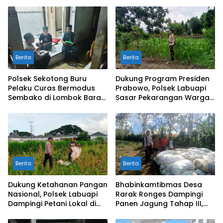
Berita
Berita
Polsek Sekotong Buru
Dukung Program Presiden
Pelaku Curas Bermodus
Prabowo, Polsek Labuapi
Sembako di Lombok Barat,
Sasar Pekarangan Warga
Isu Penculikan Dipastikan
di Lombok Barat
Hoaks
Berita
Berita
Dukung Ketahanan Pangan
Bhabinkamtibmas Desa
Nasional, Polsek Labuapi
Rarak Ronges Dampingi
Dampingi Petani Lokal di
Panen Jagung Tahap III,
Desa Karang Bongkot
Pastikan Hasil Petani
Terserap Pasar