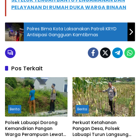
PELAYANAN DI RUMAH DUKA WARGA BINAAN
Polres Bima Kota Laksanakan Patroli KRYD
Antisipasi Gangguan Kamtibmas
Pos Terkait
Berita
Berita
Polsek Labuapi Dorong
Perkuat Ketahanan
Kemandirian Pangan
Pangan Desa, Polsek
Warga Perampuan Lewat
Labuapi Turun Langsung