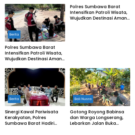
Pemanfaatan Pekarangan
Dampingi Petani Merembu
Rumah
Polres Sumbawa Barat
Intensifkan Patroli Wisata,
Wujudkan Destinasi Aman
dan Nyaman bagi
Masyarakat
Berita
Polres Sumbawa Barat
Intensifkan Patroli Wisata,
Wujudkan Destinasi Aman
dan Nyaman bagi
Masyarakat
Berita
Bali Nusra
Sinergi Kawal Pariwisata
Gotong Royong Babinsa
Kerakyatan, Polres
dan Warga Longserang,
Sumbawa Barat Hadiri
Lebarkan Jalan Buka
“Jalan Perjuangan dan
Harapan
Sharing Pengelolaan