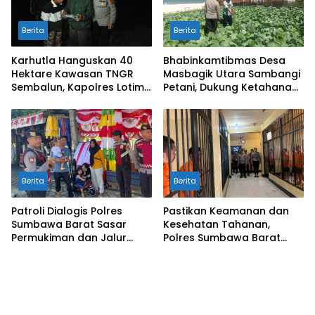
Berita
Berita
Karhutla Hanguskan 40
Bhabinkamtibmas Desa
Hektare Kawasan TNGR
Masbagik Utara Sambangi
Sembalun, Kapolres Lotim
Petani, Dukung Ketahanan
Turun Langsung Padamkan
Pangan dan Swasembada
Api
Pangan
Berita
Berita
Patroli Dialogis Polres
Pastikan Keamanan dan
Sumbawa Barat Sasar
Kesehatan Tahanan,
Permukiman dan Jalur
Polres Sumbawa Barat
Ramai, Jaga Kamtibmas
Intensifkan Pengecekan
Tetap Kondusif
Rutan Secara Berkala