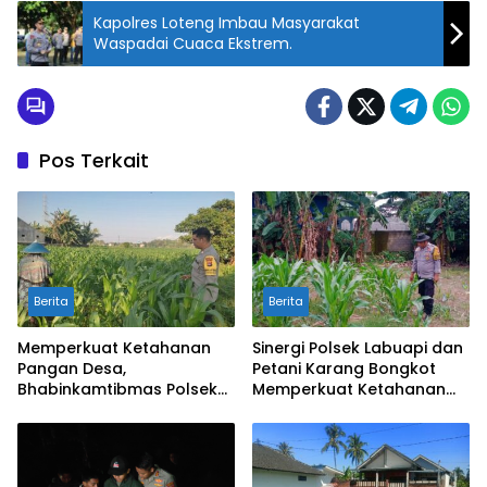
Kapolres Loteng Imbau Masyarakat
Waspadai Cuaca Ekstrem.
Pos Terkait
Berita
Berita
Memperkuat Ketahanan
Sinergi Polsek Labuapi dan
Pangan Desa,
Petani Karang Bongkot
Bhabinkamtibmas Polsek
Memperkuat Ketahanan
Labuapi Dampingi Petani
Pangan Nasional
Kuranji Dalang