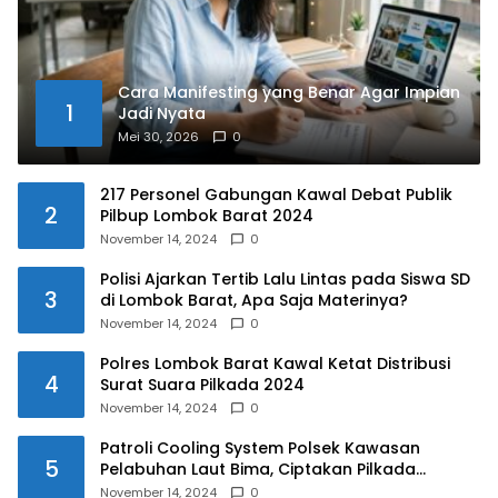
Cara Manifesting yang Benar Agar Impian
1
Jadi Nyata
Mei 30, 2026
0
217 Personel Gabungan Kawal Debat Publik
2
Pilbup Lombok Barat 2024
November 14, 2024
0
Polisi Ajarkan Tertib Lalu Lintas pada Siswa SD
3
di Lombok Barat, Apa Saja Materinya?
November 14, 2024
0
Polres Lombok Barat Kawal Ketat Distribusi
4
Surat Suara Pilkada 2024
November 14, 2024
0
Patroli Cooling System Polsek Kawasan
5
Pelabuhan Laut Bima, Ciptakan Pilkada
Serentak 2024 yang Aman dan Damai
November 14, 2024
0