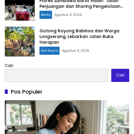
Polres Sumbawa Barat Hadiri “Jalan
Perjuangan dan Sharing Pengelolaan
Pariwisata Bendungan Tiu Suntuk”
Berita
Agustus 9, 2026
Gotong Royong Babinsa dan Warga
Longserang, Lebarkan Jalan Buka
Harapan
Bali Nusra
Agustus 9, 2026
Cari
Cari
Pos Populer