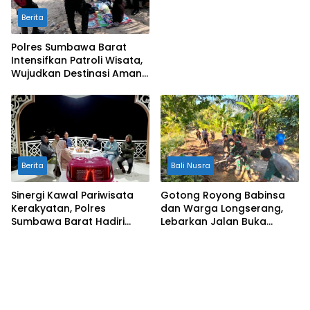
Masyarakat
Berita
Polres Sumbawa Barat
Intensifkan Patroli Wisata,
Wujudkan Destinasi Aman
dan Nyaman bagi
Masyarakat
Berita
Bali Nusra
Sinergi Kawal Pariwisata
Gotong Royong Babinsa
Kerakyatan, Polres
dan Warga Longserang,
Sumbawa Barat Hadiri
Lebarkan Jalan Buka
“Jalan Perjuangan dan
Harapan
Sharing Pengelolaan
Pariwisata Bendungan Tiu
Suntuk”