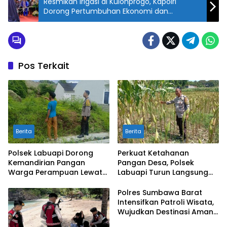
Resmikan Irigasi di Kulonprogo, Kapolri
Dorong Pertumbuhan Ekonomi dan
Ketahanan Pangan
Pos Terkait
Berita
Berita
Polsek Labuapi Dorong
Perkuat Ketahanan
Kemandirian Pangan
Pangan Desa, Polsek
Warga Perampuan Lewat
Labuapi Turun Langsung
Pemanfaatan Pekarangan
Dampingi Petani Merembu
Rumah
Polres Sumbawa Barat
Intensifkan Patroli Wisata,
Wujudkan Destinasi Aman
dan Nyaman bagi