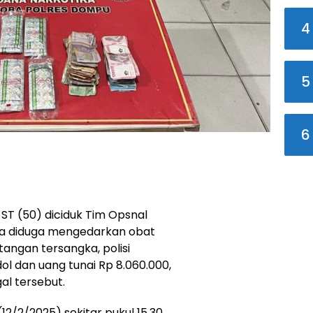
4
5
6
 ST (50) diciduk Tim Opsnal
a diduga mengedarkan obat
 tangan tersangka, polisi
ol dan uang tunai Rp 8.060.000,
gal tersebut.
2/2/2025) sekitar pukul 15.30