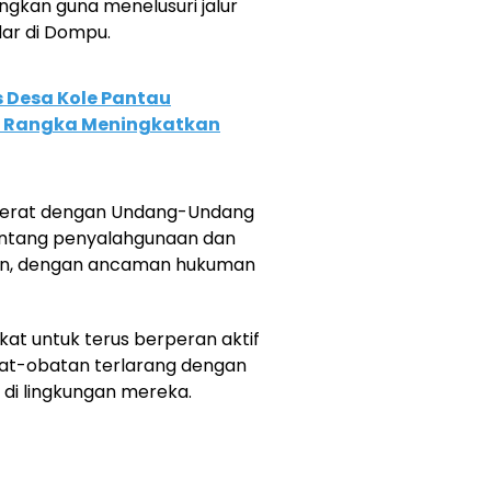
gkan guna menelusuri jalur
dar di Dompu.
Desa Kole Pantau
 Rangka Meningkatkan
ijerat dengan Undang-Undang
entang penyalahgunaan dan
zin, dengan ancaman hukuman
t untuk terus berperan aktif
t-obatan terlarang dengan
di lingkungan mereka.