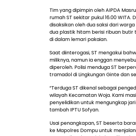
Tim yang dipimpin oleh AIPDA Mas
rumah ST sekitar pukul 16.00 WITA
disaksikan oleh dua saksi dari war
dua plastik hitam berisi ribuan but
di dalam lemari pakaian.
Saat diinterogasi, ST mengakui bah
miliknya, namun ia enggan menyebu
diperoleh. Polisi menduga ST berp
tramadol di Lingkungan Ginte dan se
“Terduga ST dikenal sebagai pengeda
wilayah Kecamatan Woja. Kami mas
penyelidikan untuk mengungkap jar
tambah IPTU Sofyan.
Usai penangkapan, ST beserta bara
ke Mapolres Dompu untuk menjalani p