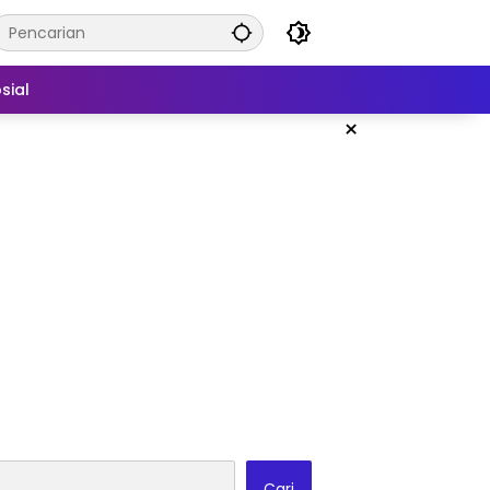
sial
×
Cari