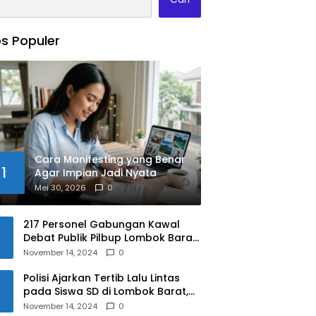
s Populer
Cara Manifesting yang Benar
1
Agar Impian Jadi Nyata
Mei 30, 2026
0
217 Personel Gabungan Kawal
Debat Publik Pilbup Lombok Barat
2024
November 14, 2024
0
Polisi Ajarkan Tertib Lalu Lintas
pada Siswa SD di Lombok Barat,
Apa Saja Materinya?
November 14, 2024
0