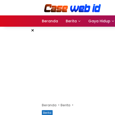
Langsung
ke
konten
Beranda
Berita
Gaya Hidup
×
Beranda
Berita
Berita