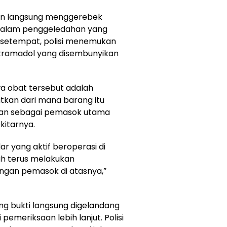
run langsung menggerebek
. Dalam penggeledahan yang
ga setempat, polisi menemukan
ir tramadol yang disembunyikan
wa obat tersebut adalah
tkan dari mana barang itu
eran sebagai pemasok utama
kitarnya.
r yang aktif beroperasi di
ih terus melakukan
ingan pemasok di atasnya,”
ng bukti langsung digelandang
emeriksaan lebih lanjut. Polisi