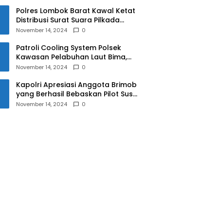
Polres Lombok Barat Kawal Ketat
Distribusi Surat Suara Pilkada
2024
November 14, 2024
0
Patroli Cooling System Polsek
Kawasan Pelabuhan Laut Bima,
Ciptakan Pilkada Serentak 2024
November 14, 2024
0
yang Aman dan Damai
Kapolri Apresiasi Anggota Brimob
yang Berhasil Bebaskan Pilot Susi
Air Korban Penyanderaan KKB
November 14, 2024
0