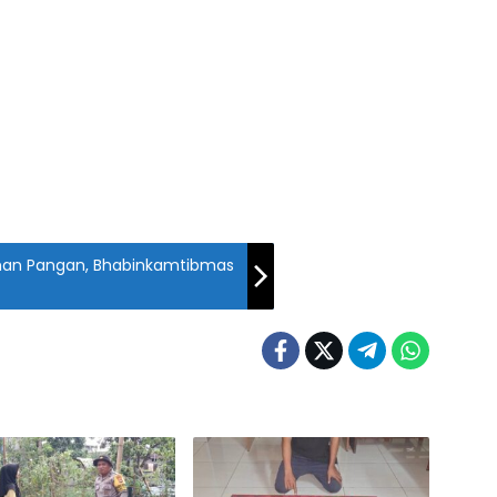
nan Pangan, Bhabinkamtibmas