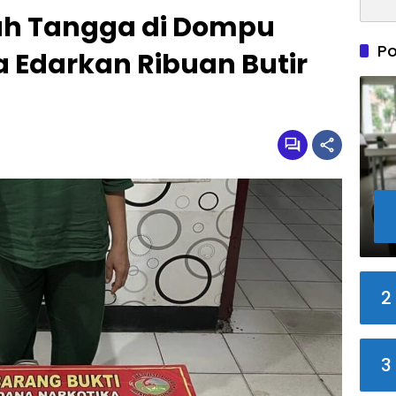
ah Tangga di Dompu
Po
 Edarkan Ribuan Butir
2
3