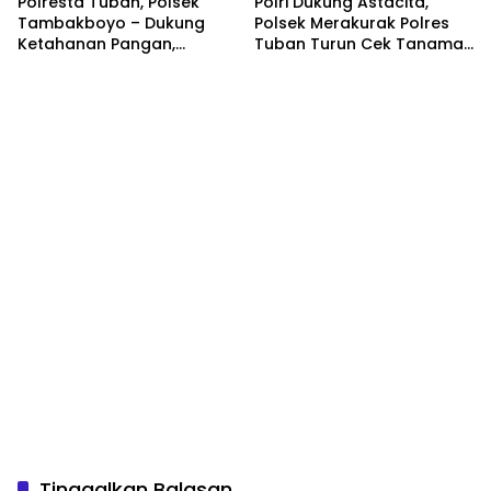
Polresta Tuban, Polsek
Polri Dukung Astacita,
Tambakboyo – Dukung
Polsek Merakurak Polres
Ketahanan Pangan,
Tuban Turun Cek Tanaman
Personel Polsek
Jagung Warga di Desa
Tambakboyo Patroli
Tuwiri Wetan
Dialogis ke Lahan Jemur
Jagung Milik Warga
Tinggalkan Balasan