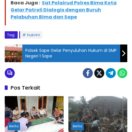
Baca Juga :
Sat Polairud Polres Bima Kota
Gelar Patroli Dialogis dengan Buruh
Pelabuhan Bima dan Sape
Tag:
hukrim
Polsek Sape Gelar Penyuluhan Hukum di SMP
Negeri 1 Sape
Pos Terkait
Berita
Berita