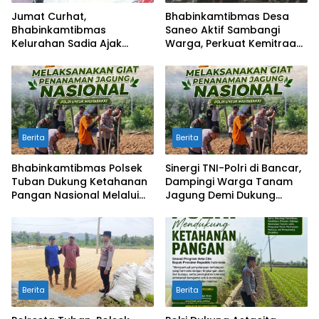
Jumat Curhat,
Bhabinkamtibmas Desa
Bhabinkamtibmas
Saneo Aktif Sambangi
Kelurahan Sadia Ajak
Warga, Perkuat Kemitraan
Warga Perangi Miras dan
dan Gotong Royong Jaga
Narkoba Demi Kamtibmas
Kamtibmas
Kondusif
Berita
Berita
Bhabinkamtibmas Polsek
Sinergi TNI-Polri di Bancar,
Tuban Dukung Ketahanan
Dampingi Warga Tanam
Pangan Nasional Melalui
Jagung Demi Dukung
Pemanfaatan Lahan
Ketahanan Pangan
Pekarangan
Berita
Berita