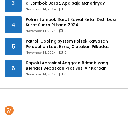
3
di Lombok Barat, Apa Saja Materinya?
November 14, 2024
0
Polres Lombok Barat Kawal Ketat Distribusi
4
Surat Suara Pilkada 2024
November 14, 2024
0
Patroli Cooling System Polsek Kawasan
5
Pelabuhan Laut Bima, Ciptakan Pilkada
Serentak 2024 yang Aman dan Damai
November 14, 2024
0
Kapolri Apresiasi Anggota Brimob yang
6
Berhasil Bebaskan Pilot Susi Air Korban
Penyanderaan KKB
November 14, 2024
0