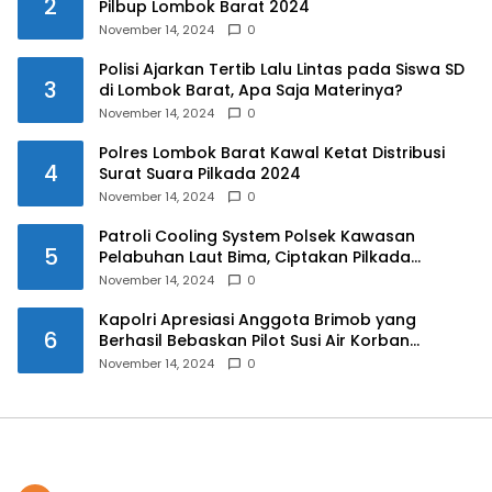
2
Pilbup Lombok Barat 2024
November 14, 2024
0
Polisi Ajarkan Tertib Lalu Lintas pada Siswa SD
3
di Lombok Barat, Apa Saja Materinya?
November 14, 2024
0
Polres Lombok Barat Kawal Ketat Distribusi
4
Surat Suara Pilkada 2024
November 14, 2024
0
Patroli Cooling System Polsek Kawasan
5
Pelabuhan Laut Bima, Ciptakan Pilkada
Serentak 2024 yang Aman dan Damai
November 14, 2024
0
Kapolri Apresiasi Anggota Brimob yang
6
Berhasil Bebaskan Pilot Susi Air Korban
Penyanderaan KKB
November 14, 2024
0