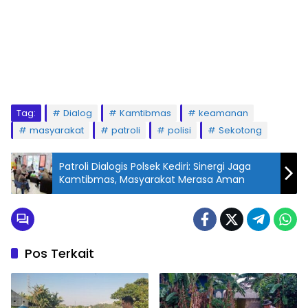
Tag:
Dialog
Kamtibmas
keamanan
masyarakat
patroli
polisi
Sekotong
Patroli Dialogis Polsek Kediri: Sinergi Jaga
Kamtibmas, Masyarakat Merasa Aman
Pos Terkait