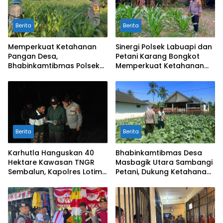
Berita
Berita
Memperkuat Ketahanan
Sinergi Polsek Labuapi dan
Pangan Desa,
Petani Karang Bongkot
Bhabinkamtibmas Polsek
Memperkuat Ketahanan
Labuapi Dampingi Petani
Pangan Nasional
Kuranji Dalang
Berita
Berita
Karhutla Hanguskan 40
Bhabinkamtibmas Desa
Hektare Kawasan TNGR
Masbagik Utara Sambangi
Sembalun, Kapolres Lotim
Petani, Dukung Ketahanan
Turun Langsung Padamkan
Pangan dan Swasembada
Api
Pangan