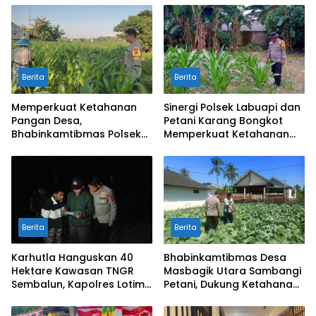
Berita
Berita
Memperkuat Ketahanan
Sinergi Polsek Labuapi dan
Pangan Desa,
Petani Karang Bongkot
Bhabinkamtibmas Polsek
Memperkuat Ketahanan
Labuapi Dampingi Petani
Pangan Nasional
Kuranji Dalang
Berita
Berita
Karhutla Hanguskan 40
Bhabinkamtibmas Desa
Hektare Kawasan TNGR
Masbagik Utara Sambangi
Sembalun, Kapolres Lotim
Petani, Dukung Ketahanan
Turun Langsung Padamkan
Pangan dan Swasembada
Api
Pangan