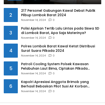
217 Personel Gabungan Kawal Debat Publik
2
Pilbup Lombok Barat 2024
November 14, 2024
0
Polisi Ajarkan Tertib Lalu Lintas pada Siswa SD
3
di Lombok Barat, Apa Saja Materinya?
November 14, 2024
0
Polres Lombok Barat Kawal Ketat Distribusi
4
Surat Suara Pilkada 2024
November 14, 2024
0
Patroli Cooling System Polsek Kawasan
5
Pelabuhan Laut Bima, Ciptakan Pilkada
Serentak 2024 yang Aman dan Damai
November 14, 2024
0
Kapolri Apresiasi Anggota Brimob yang
6
Berhasil Bebaskan Pilot Susi Air Korban
Penyanderaan KKB
November 14, 2024
0