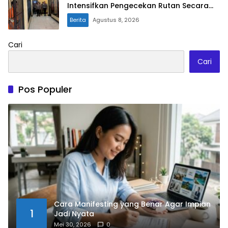
Intensifkan Pengecekan Rutan Secara
Berkala
Berita
Agustus 8, 2026
Cari
Cari
Pos Populer
Cara Manifesting yang Benar Agar Impian
1
Jadi Nyata
Mei 30, 2026
0