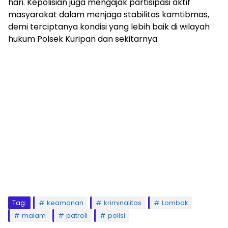
hari. Kepolisian juga mengajak partisipasi aktif
masyarakat dalam menjaga stabilitas kamtibmas,
demi terciptanya kondisi yang lebih baik di wilayah
hukum Polsek Kuripan dan sekitarnya.
Tag:
keamanan
kriminalitas
Lombok
malam
patroli
polisi