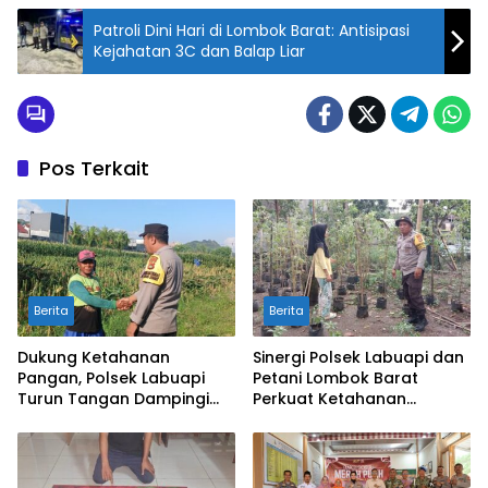
Patroli Dini Hari di Lombok Barat: Antisipasi
Kejahatan 3C dan Balap Liar
Pos Terkait
Berita
Berita
Dukung Ketahanan
Sinergi Polsek Labuapi dan
Pangan, Polsek Labuapi
Petani Lombok Barat
Turun Tangan Dampingi
Perkuat Ketahanan
Petani di Desa Karang
Pangan Nasional
Bongkot