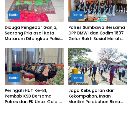
Berita
Berita
Diduga Pengedar Ganja,
Polres Sumbawa Bersama
Seorang Pria asal Kota
DPP BMWI dan Kodim 1607
Mataram Ditangkap Polisi
Gelar Bakti Sosial Merah
di Sumbawa Barat
Putih di Ponpes Arrahman
Hidayatullah
Berita
Berita
Peringati HUT Ke-81,
Jaga Kebugaran dan
Pemkab KSB Bersama
Kekompakan, Insan
Polres dan FK Unair Gelar
Maritim Pelabuhan Bima
Seminar Kesehatan “1000
Gelar Senam Bersama
Hari Pertama Kehidupan”