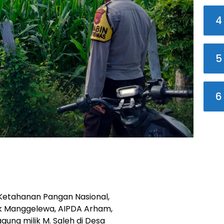
4
5
6
etahanan Pangan Nasional,
k Manggelewa, AIPDA Arham,
ung milik M. Saleh di Desa