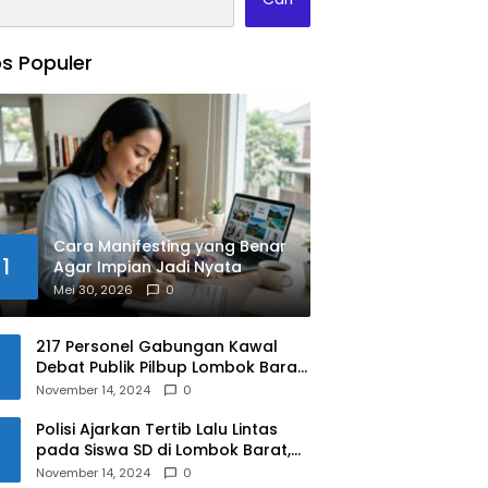
s Populer
Cara Manifesting yang Benar
1
Agar Impian Jadi Nyata
Mei 30, 2026
0
217 Personel Gabungan Kawal
Debat Publik Pilbup Lombok Barat
2024
November 14, 2024
0
Polisi Ajarkan Tertib Lalu Lintas
pada Siswa SD di Lombok Barat,
Apa Saja Materinya?
November 14, 2024
0