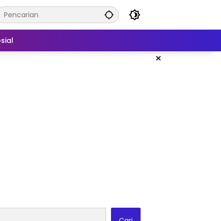
sial
×
Cari