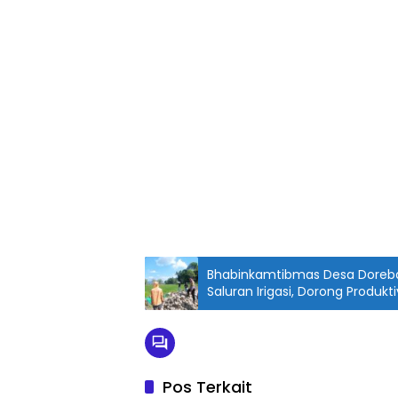
Bhabinkamtibmas Desa Doreb
Saluran Irigasi, Dorong Produkt
Pemanfaatan Pekarangan
Pos Terkait