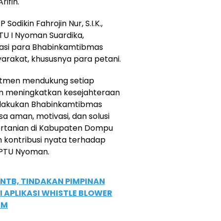
rifin.
odikin Fahrojin Nur, S.I.K.,
TU I Nyoman Suardika,
kasi para Bhabinkamtibmas
arakat, khususnya para petani.
itmen mendukung setiap
n meningkatkan kesejahteraan
ilakukan Bhabinkamtibmas
aman, motivasi, dan solusi
pertanian di Kabupaten Dompu
kontribusi nyata terhadap
IPTU Nyoman.
NTB, TINDAKAN PIMPINAN
I APLIKASI WHISTLE BLOWER
EM