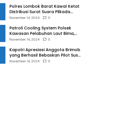
Polres Lombok Barat Kawal Ketat
Distribusi Surat Suara Pilkada
2024
November 14, 2024
0
Patroli Cooling System Polsek
Kawasan Pelabuhan Laut Bima,
Ciptakan Pilkada Serentak 2024
November 14, 2024
0
yang Aman dan Damai
Kapolri Apresiasi Anggota Brimob
yang Berhasil Bebaskan Pilot Susi
Air Korban Penyanderaan KKB
November 14, 2024
0