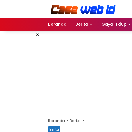
Langsung
ke
konten
Beranda
Berita
Gaya Hidup
×
Beranda
Berita
Berita