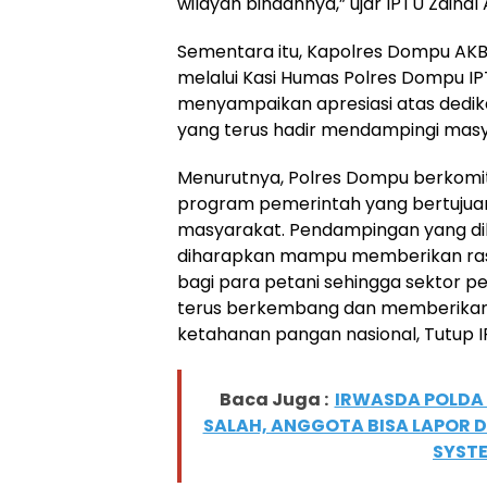
wilayah binaannya,” ujar IPTU Zainal A
Sementara itu, Kapolres Dompu AKBP S
melalui Kasi Humas Polres Dompu IP
menyampaikan apresiasi atas dedi
yang terus hadir mendampingi masy
Menurutnya, Polres Dompu berkom
program pemerintah yang bertujua
masyarakat. Pendampingan yang d
diharapkan mampu memberikan rasa 
bagi para petani sehingga sektor 
terus berkembang dan memberikan 
ketahanan pangan nasional, Tutup 
Baca Juga :
IRWASDA POLDA 
SALAH, ANGGOTA BISA LAPOR D
SYST