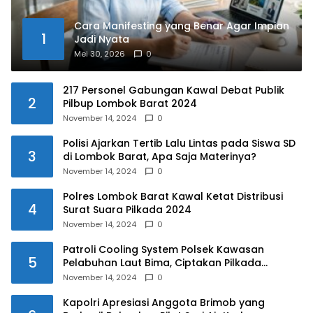
Cara Manifesting yang Benar Agar Impian
1
Jadi Nyata
Mei 30, 2026
0
217 Personel Gabungan Kawal Debat Publik
2
Pilbup Lombok Barat 2024
November 14, 2024
0
Polisi Ajarkan Tertib Lalu Lintas pada Siswa SD
3
di Lombok Barat, Apa Saja Materinya?
November 14, 2024
0
Polres Lombok Barat Kawal Ketat Distribusi
4
Surat Suara Pilkada 2024
November 14, 2024
0
Patroli Cooling System Polsek Kawasan
5
Pelabuhan Laut Bima, Ciptakan Pilkada
Serentak 2024 yang Aman dan Damai
November 14, 2024
0
Kapolri Apresiasi Anggota Brimob yang