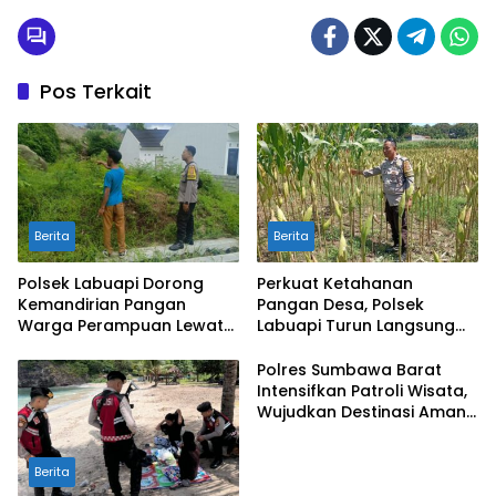
Pos Terkait
Berita
Berita
Polsek Labuapi Dorong
Perkuat Ketahanan
Kemandirian Pangan
Pangan Desa, Polsek
Warga Perampuan Lewat
Labuapi Turun Langsung
Pemanfaatan Pekarangan
Dampingi Petani Merembu
Rumah
Polres Sumbawa Barat
Intensifkan Patroli Wisata,
Wujudkan Destinasi Aman
dan Nyaman bagi
Masyarakat
Berita