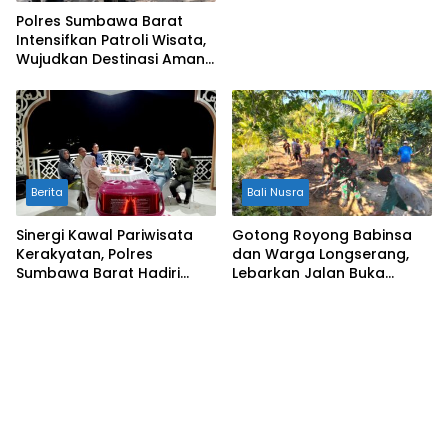
Polres Sumbawa Barat
Intensifkan Patroli Wisata,
Wujudkan Destinasi Aman
dan Nyaman bagi
Masyarakat
Berita
Bali Nusra
Sinergi Kawal Pariwisata
Gotong Royong Babinsa
Kerakyatan, Polres
dan Warga Longserang,
Sumbawa Barat Hadiri
Lebarkan Jalan Buka
“Jalan Perjuangan dan
Harapan
Sharing Pengelolaan
Pariwisata Bendungan Tiu
Suntuk”