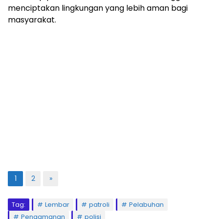
menciptakan lingkungan yang lebih aman bagi
masyarakat.
1
2
»
Tag:
Lembar
patroli
Pelabuhan
Pengamanan
polisi