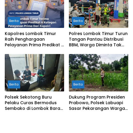
Berita
Berita
Kapolres Lombok Timur
Polres Lombok Timur Turun
Raih Penghargaan
Tangan Pantau Distribusi
Pelayanan Prima Predikat A
BBM, Warga Diminta Tak
dari Kapolri
Panic Buying
Berita
Berita
Polsek Sekotong Buru
Dukung Program Presiden
Pelaku Curas Bermodus
Prabowo, Polsek Labuapi
Sembako di Lombok Barat,
Sasar Pekarangan Warga
Isu Penculikan Dipastikan
di Lombok Barat
Hoaks