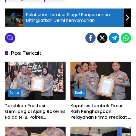
Pelabuhan Lembar Siaga! Pengamanan
Ditingkatkan Demi Kenyamanan
Penumpang
Pos Terkait
Berita
Berita
Torehkan Prestasi
Kapolres Lombok Timur
Gemilang di Ajang Rakernis
Raih Penghargaan
Polda NTB, Polres
Pelayanan Prima Predikat A
Sumbawa Terima
dari Kapolri
Penghargaan Pelayanan
Prima Kapolri