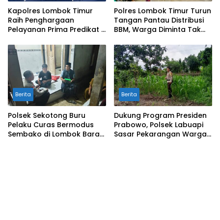
Kapolres Lombok Timur
Polres Lombok Timur Turun
Raih Penghargaan
Tangan Pantau Distribusi
Pelayanan Prima Predikat A
BBM, Warga Diminta Tak
dari Kapolri
Panic Buying
Berita
Berita
Polsek Sekotong Buru
Dukung Program Presiden
Pelaku Curas Bermodus
Prabowo, Polsek Labuapi
Sembako di Lombok Barat,
Sasar Pekarangan Warga
Isu Penculikan Dipastikan
di Lombok Barat
Hoaks