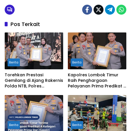
Pos Terkait
Berita
Berita
Torehkan Prestasi
Kapolres Lombok Timur
Gemilang di Ajang Rakernis
Raih Penghargaan
Polda NTB, Polres
Pelayanan Prima Predikat A
Sumbawa Terima
dari Kapolri
Penghargaan Pelayanan
Prima Kapolri
Berita
Berita