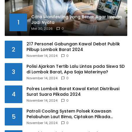
Cara Manifesting yang Benar Agar Impian
1
Jadi Nyata
Mei 30, 2026
0
217 Personel Gabungan Kawal Debat Publik
2
Pilbup Lombok Barat 2024
November 14, 2024
0
Polisi Ajarkan Tertib Lalu Lintas pada Siswa SD
3
di Lombok Barat, Apa Saja Materinya?
November 14, 2024
0
Polres Lombok Barat Kawal Ketat Distribusi
4
Surat Suara Pilkada 2024
November 14, 2024
0
Patroli Cooling System Polsek Kawasan
5
Pelabuhan Laut Bima, Ciptakan Pilkada
Serentak 2024 yang Aman dan Damai
November 14, 2024
0