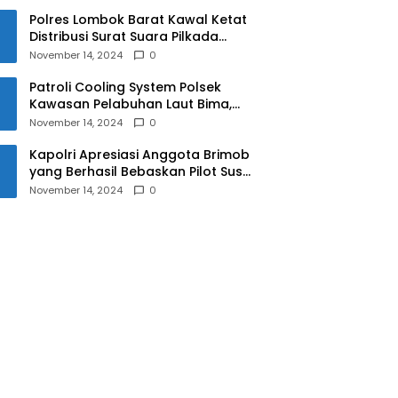
Polres Lombok Barat Kawal Ketat
Distribusi Surat Suara Pilkada
2024
November 14, 2024
0
Patroli Cooling System Polsek
Kawasan Pelabuhan Laut Bima,
Ciptakan Pilkada Serentak 2024
November 14, 2024
0
yang Aman dan Damai
Kapolri Apresiasi Anggota Brimob
yang Berhasil Bebaskan Pilot Susi
Air Korban Penyanderaan KKB
November 14, 2024
0