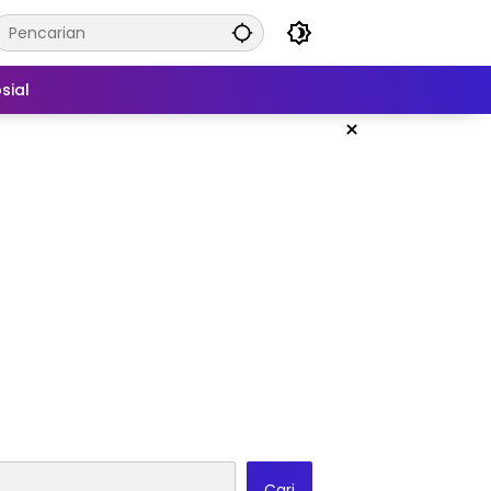
sial
×
Cari