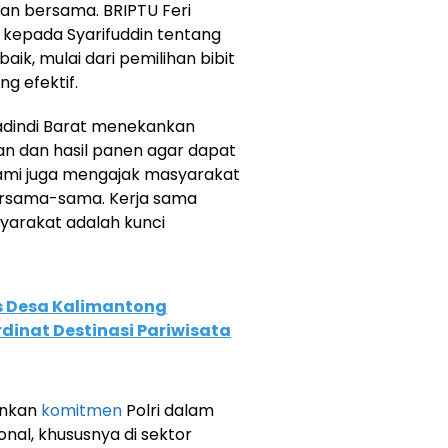
an bersama. BRIPTU Feri
kepada Syarifuddin tentang
k, mulai dari pemilihan bibit
g efektif.
Kadindi Barat menekankan
n dan hasil panen agar dapat
Kami juga mengajak masyarakat
bersama-sama. Kerja sama
yarakat adalah kunci
 Desa Kalimantong
dinat Destinasi Pariwisata
inkan
komitmen
Polri dalam
al, khususnya di sektor