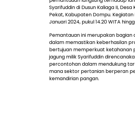
pemantauan langsung terhadap laha
Syarifuddin di Dusun Kaliaga II, Des
Pekat, Kabupaten Dompu. Kegiatan i
Januari 2024, pukul 14.20 WITA hingga
Pemantauan ini merupakan bagian 
dalam memastikan keberhasilan p
bertujuan memperkuat ketahanan 
jagung milik Syarifuddin direncanak
percontohan dalam mendukung targe
mana sektor pertanian berperan p
kemandirian pangan.