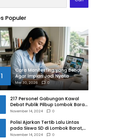
s Populer
Cara Manifesting yang Benar
1
Agar Impian Jadi Nyata
Mei 30, 2026
0
217 Personel Gabungan Kawal
Debat Publik Pilbup Lombok Barat
2024
November 14, 2024
0
Polisi Ajarkan Tertib Lalu Lintas
pada Siswa SD di Lombok Barat,
Apa Saja Materinya?
November 14, 2024
0