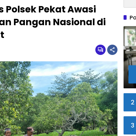
Polsek Pekat Awasi
Po
n Pangan Nasional di
t
2
3