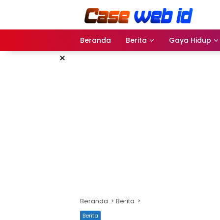
Langsung
ke
konten
Beranda
Berita
Gaya Hidup
×
Beranda
Berita
Berita