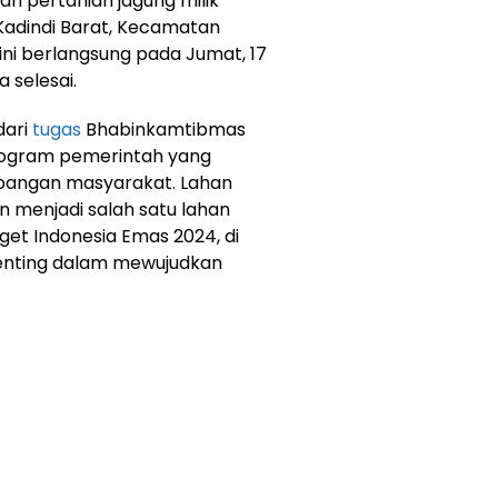
n pertanian jagung milik
a Kadindi Barat, Kecamatan
ni berlangsung pada Jumat, 17
 selesai.
dari
tugas
Bhabinkamtibmas
rogram pemerintah yang
pangan masyarakat. Lahan
an menjadi salah satu lahan
t Indonesia Emas 2024, di
enting dalam mewujudkan