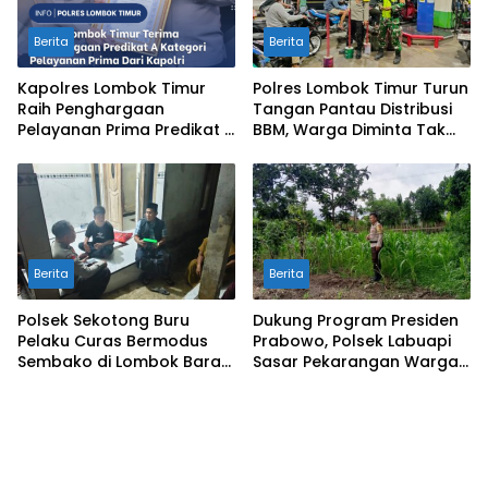
Berita
Berita
Kapolres Lombok Timur
Polres Lombok Timur Turun
Raih Penghargaan
Tangan Pantau Distribusi
Pelayanan Prima Predikat A
BBM, Warga Diminta Tak
dari Kapolri
Panic Buying
Berita
Berita
Polsek Sekotong Buru
Dukung Program Presiden
Pelaku Curas Bermodus
Prabowo, Polsek Labuapi
Sembako di Lombok Barat,
Sasar Pekarangan Warga
Isu Penculikan Dipastikan
di Lombok Barat
Hoaks