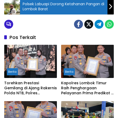
Polsek Labuapi Dorong Ketahanan Pangan di
Lombok Barat
Pos Terkait
Berita
Berita
Torehkan Prestasi
Kapolres Lombok Timur
Gemilang di Ajang Rakernis
Raih Penghargaan
Polda NTB, Polres
Pelayanan Prima Predikat A
Sumbawa Terima
dari Kapolri
Penghargaan Pelayanan
Prima Kapolri