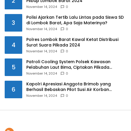
2
Pilbup Lombok Barat 2024
November 14, 2024
0
Polisi Ajarkan Tertib Lalu Lintas pada Siswa SD
3
di Lombok Barat, Apa Saja Materinya?
November 14, 2024
0
Polres Lombok Barat Kawal Ketat Distribusi
4
Surat Suara Pilkada 2024
November 14, 2024
0
Patroli Cooling System Polsek Kawasan
5
Pelabuhan Laut Bima, Ciptakan Pilkada
Serentak 2024 yang Aman dan Damai
November 14, 2024
0
Kapolri Apresiasi Anggota Brimob yang
6
Berhasil Bebaskan Pilot Susi Air Korban
Penyanderaan KKB
November 14, 2024
0