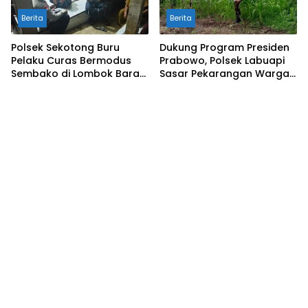
Berita
Berita
Polsek Sekotong Buru
Dukung Program Presiden
Pelaku Curas Bermodus
Prabowo, Polsek Labuapi
Sembako di Lombok Barat,
Sasar Pekarangan Warga
Isu Penculikan Dipastikan
di Lombok Barat
Hoaks