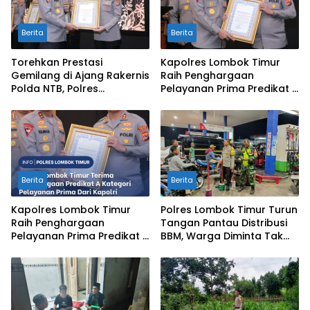
Berita
Berita
Torehkan Prestasi
Kapolres Lombok Timur
Gemilang di Ajang Rakernis
Raih Penghargaan
Polda NTB, Polres
Pelayanan Prima Predikat A
Sumbawa Terima
dari Kapolri
Penghargaan Pelayanan
Prima Kapolri
Berita
Berita
Kapolres Lombok Timur
Polres Lombok Timur Turun
Raih Penghargaan
Tangan Pantau Distribusi
Pelayanan Prima Predikat A
BBM, Warga Diminta Tak
dari Kapolri
Panic Buying