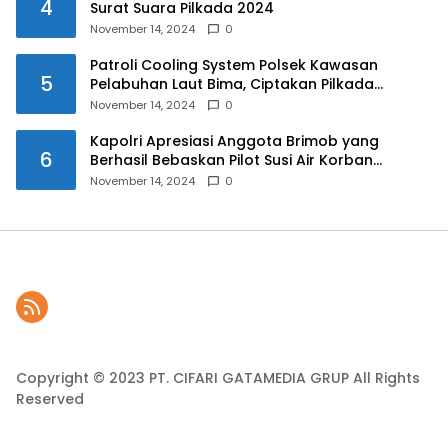
4
Surat Suara Pilkada 2024
November 14, 2024
0
Patroli Cooling System Polsek Kawasan
5
Pelabuhan Laut Bima, Ciptakan Pilkada
Serentak 2024 yang Aman dan Damai
November 14, 2024
0
Kapolri Apresiasi Anggota Brimob yang
6
Berhasil Bebaskan Pilot Susi Air Korban
Penyanderaan KKB
November 14, 2024
0
Copyright © 2023 PT. CIFARI GATAMEDIA GRUP All Rights
Reserved