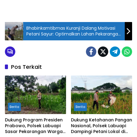
Bhabinkamtibmas Kuranji Dalang Motivasi
Petani Sayur: Optimalkan Lahan Pekarangan
di Desa
Pos Terkait
Berita
Berita
Dukung Program Presiden
Dukung Ketahanan Pangan
Prabowo, Polsek Labuapi
Nasional, Polsek Labuapi
Sasar Pekarangan Warga
Dampingi Petani Lokal di