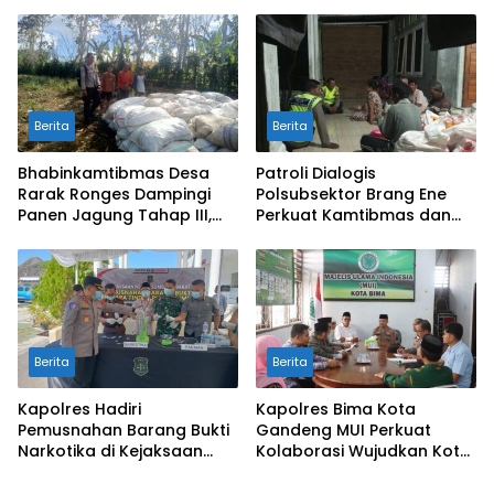
di Lombok Barat
Desa Karang Bongkot
Berita
Berita
Bhabinkamtibmas Desa
Patroli Dialogis
Rarak Ronges Dampingi
Polsubsektor Brang Ene
Panen Jagung Tahap III,
Perkuat Kamtibmas dan
Pastikan Hasil Petani
Edukasi Masyarakat di
Terserap Pasar
Desa Kalimantong
Berita
Berita
Kapolres Hadiri
Kapolres Bima Kota
Pemusnahan Barang Bukti
Gandeng MUI Perkuat
Narkotika di Kejaksaan
Kolaborasi Wujudkan Kota
Negeri Sumbawa Barat
Bima Aman dan Kondusif