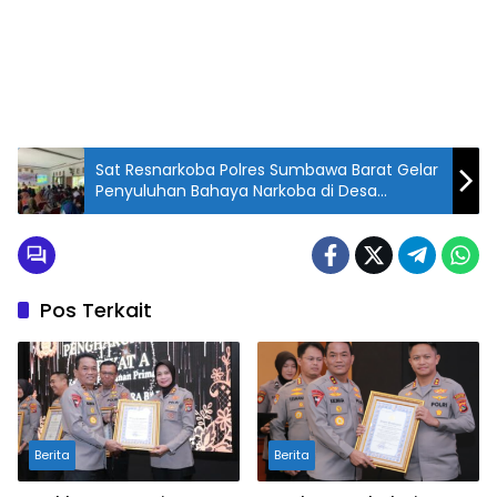
Sat Resnarkoba Polres Sumbawa Barat Gelar
Penyuluhan Bahaya Narkoba di Desa
Tambak Sari
Pos Terkait
Berita
Berita