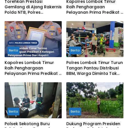
Torehkan Prestasi
Kapolres Lombok Timur
Gemilang di Ajang Rakernis
Raih Penghargaan
Polda NTB, Polres
Pelayanan Prima Predikat A
Sumbawa Terima
dari Kapolri
Penghargaan Pelayanan
Prima Kapolri
Berita
Berita
Kapolres Lombok Timur
Polres Lombok Timur Turun
Raih Penghargaan
Tangan Pantau Distribusi
Pelayanan Prima Predikat A
BBM, Warga Diminta Tak
dari Kapolri
Panic Buying
Berita
Berita
Polsek Sekotong Buru
Dukung Program Presiden