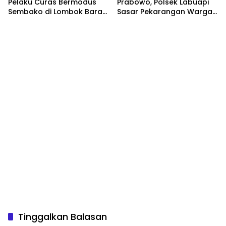
Pelaku Curas Bermodus
Prabowo, Polsek Labuapi
Sembako di Lombok Barat,
Sasar Pekarangan Warga
Isu Penculikan Dipastikan
di Lombok Barat
Hoaks
Tinggalkan Balasan