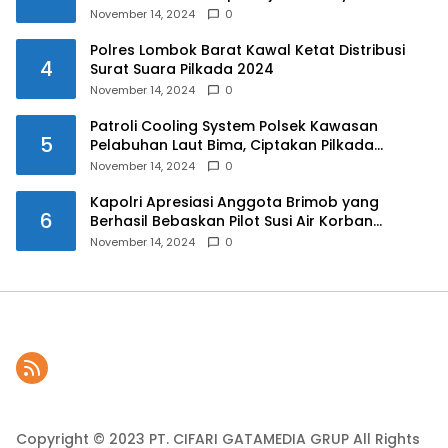
November 14, 2024
0
Polres Lombok Barat Kawal Ketat Distribusi
4
Surat Suara Pilkada 2024
November 14, 2024
0
Patroli Cooling System Polsek Kawasan
5
Pelabuhan Laut Bima, Ciptakan Pilkada
Serentak 2024 yang Aman dan Damai
November 14, 2024
0
Kapolri Apresiasi Anggota Brimob yang
6
Berhasil Bebaskan Pilot Susi Air Korban
Penyanderaan KKB
November 14, 2024
0
Copyright © 2023 PT. CIFARI GATAMEDIA GRUP All Rights