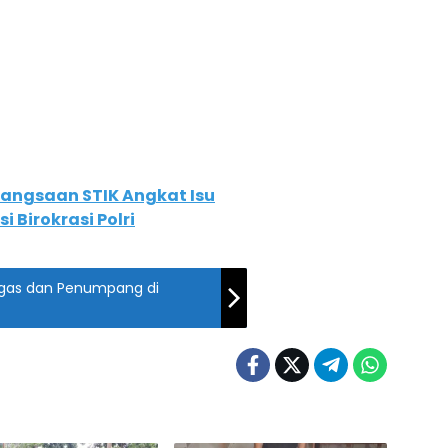
ebangsaan STIK Angkat Isu
 Birokrasi Polri
etugas dan Penumpang di