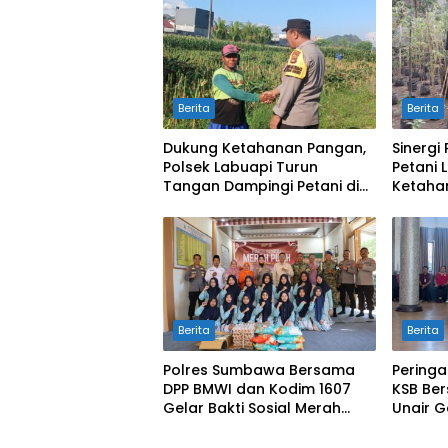
Berita
Berita
Dukung Ketahanan Pangan,
Sinergi
Polsek Labuapi Turun
Petani 
Tangan Dampingi Petani di
Ketaha
Desa Karang Bongkot
Berita
Berita
Polres Sumbawa Bersama
Peringa
DPP BMWI dan Kodim 1607
KSB Ber
Gelar Bakti Sosial Merah
Unair G
Putih di Ponpes Arrahman
Kesehat
Hidayatullah
Pertam