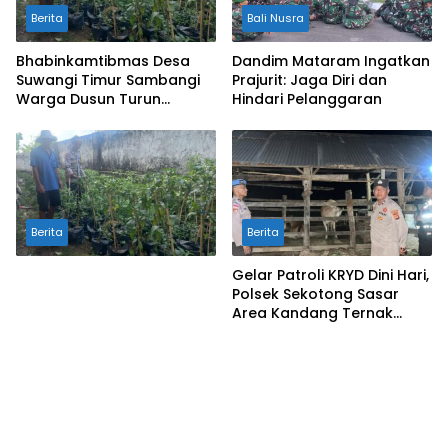
Berita
Bali Nusra
Bhabinkamtibmas Desa
Dandim Mataram Ingatkan
Suwangi Timur Sambangi
Prajurit: Jaga Diri dan
Warga Dusun Turun
Hindari Pelanggaran
Tangis, Ajak Masyarakat
Bersama Jaga Kamtibmas
Berita
Berita
Gelar Patroli KRYD Dini Hari,
Polsek Sekotong Sasar
Area Kandang Ternak
Warga di Cendi Manik