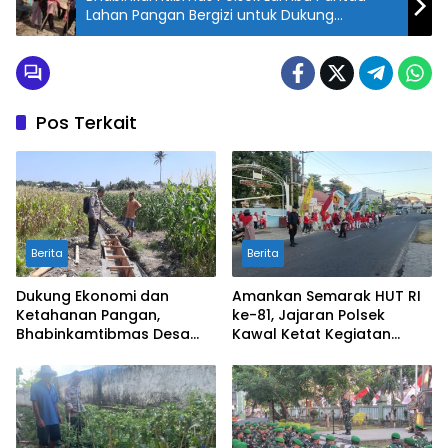
Lahan Pangan Bergizi untuk Dukung
Ketahanan Pangan Nasional
Pos Terkait
Berita
Berita
Dukung Ekonomi dan
Amankan Semarak HUT RI
Ketahanan Pangan,
ke-81, Jajaran Polsek
Bhabinkamtibmas Desa
Kawal Ketat Kegiatan
Kerato Sambangi Warga
Jalan Sehat di Kelurahan
Cek Kualitas Hasil
Pekat
Pertanian