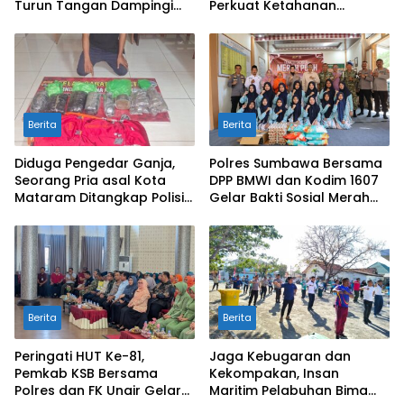
Turun Tangan Dampingi
Perkuat Ketahanan
Petani di Desa Karang
Pangan Nasional
Bongkot
Berita
Berita
Diduga Pengedar Ganja,
Polres Sumbawa Bersama
Seorang Pria asal Kota
DPP BMWI dan Kodim 1607
Mataram Ditangkap Polisi
Gelar Bakti Sosial Merah
di Sumbawa Barat
Putih di Ponpes Arrahman
Hidayatullah
Berita
Berita
Peringati HUT Ke-81,
Jaga Kebugaran dan
Pemkab KSB Bersama
Kekompakan, Insan
Polres dan FK Unair Gelar
Maritim Pelabuhan Bima