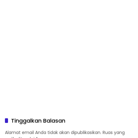
Seminar Kesehatan “1000
Gelar Senam Bersama
Hari Pertama Kehidupan”
Tinggalkan Balasan
Alamat email Anda tidak akan dipublikasikan.
Ruas yang