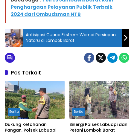
Penghargaan Pelayanan Publik Terbaik
2024 dari Ombudsman NTB
Antisipasi Cuaca Ekstrem Warnai Persiapan
Nataru di Lombok Barat
Pos Terkait
Berita
Berita
Dukung Ketahanan
Sinergi Polsek Labuapi dan
Pangan, Polsek Labuapi
Petani Lombok Barat