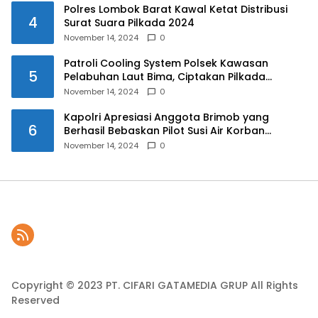
Polres Lombok Barat Kawal Ketat Distribusi
4
Surat Suara Pilkada 2024
November 14, 2024
0
Patroli Cooling System Polsek Kawasan
5
Pelabuhan Laut Bima, Ciptakan Pilkada
Serentak 2024 yang Aman dan Damai
November 14, 2024
0
Kapolri Apresiasi Anggota Brimob yang
6
Berhasil Bebaskan Pilot Susi Air Korban
Penyanderaan KKB
November 14, 2024
0
Copyright © 2023 PT. CIFARI GATAMEDIA GRUP All Rights
Reserved