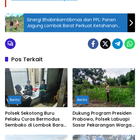
Sinergi Bhabinkamtibmas dan PPL: Panen
Jagung Lombok Barat Perkuat Ketahanan
Pangan
Pos Terkait
Berita
Berita
Polsek Sekotong Buru
Dukung Program Presiden
Pelaku Curas Bermodus
Prabowo, Polsek Labuapi
Sembako di Lombok Barat,
Sasar Pekarangan Warga
Isu Penculikan Dipastikan
di Lombok Barat
Hoaks