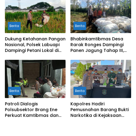
Berita
Berita
Dukung Ketahanan Pangan
Bhabinkamtibmas Desa
Nasional, Polsek Labuapi
Rarak Ronges Dampingi
Dampingi Petani Lokal di
Panen Jagung Tahap III,
Desa Karang Bongkot
Pastikan Hasil Petani
Terserap Pasar
Berita
Berita
Patroli Dialogis
Kapolres Hadiri
Polsubsektor Brang Ene
Pemusnahan Barang Bukti
Perkuat Kamtibmas dan
Narkotika di Kejaksaan
Edukasi Masyarakat di
Negeri Sumbawa Barat
Desa Kalimantong