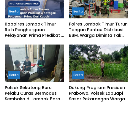
Berita
Berita
Kapolres Lombok Timur
Polres Lombok Timur Turun
Raih Penghargaan
Tangan Pantau Distribusi
Pelayanan Prima Predikat A
BBM, Warga Diminta Tak
dari Kapolri
Panic Buying
Berita
Berita
Polsek Sekotong Buru
Dukung Program Presiden
Pelaku Curas Bermodus
Prabowo, Polsek Labuapi
Sembako di Lombok Barat,
Sasar Pekarangan Warga
Isu Penculikan Dipastikan
di Lombok Barat
Hoaks