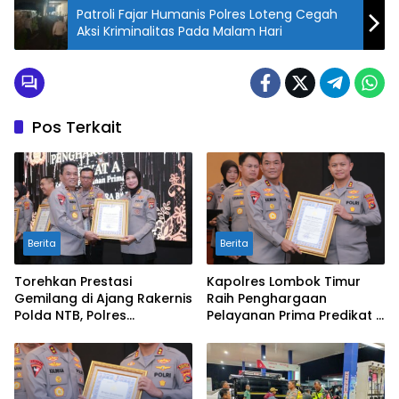
Patroli Fajar Humanis Polres Loteng Cegah
Aksi Kriminalitas Pada Malam Hari
Pos Terkait
Berita
Berita
Torehkan Prestasi
Kapolres Lombok Timur
Gemilang di Ajang Rakernis
Raih Penghargaan
Polda NTB, Polres
Pelayanan Prima Predikat A
Sumbawa Terima
dari Kapolri
Penghargaan Pelayanan
Prima Kapolri