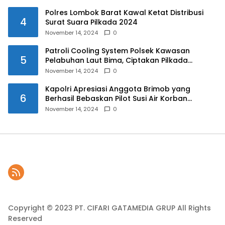
Polres Lombok Barat Kawal Ketat Distribusi
4
Surat Suara Pilkada 2024
November 14, 2024
0
Patroli Cooling System Polsek Kawasan
5
Pelabuhan Laut Bima, Ciptakan Pilkada
Serentak 2024 yang Aman dan Damai
November 14, 2024
0
Kapolri Apresiasi Anggota Brimob yang
6
Berhasil Bebaskan Pilot Susi Air Korban
Penyanderaan KKB
November 14, 2024
0
Copyright © 2023 PT. CIFARI GATAMEDIA GRUP All Rights
Reserved