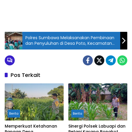
Polres Sumbawa Melaksanakan Pembinaan
dan Penyuluhan di Desa Poto, Kecamatan
Moyo Hilir
Pos Terkait
Berita
Berita
Memperkuat Ketahanan
Sinergi Polsek Labuapi dan
Pangan Desa,
Petani Karang Bongkot