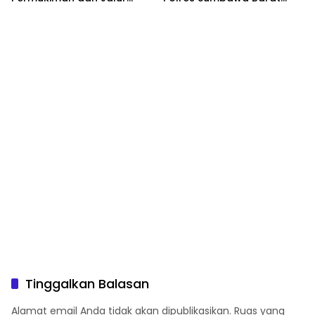
Ramai, Jaga Kamtibmas
Intensifkan Pengecekan
Tetap Kondusif
Rutan Secara Berkala
Tinggalkan Balasan
Alamat email Anda tidak akan dipublikasikan.
Ruas yang