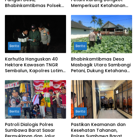
Bhabinkamtibmas Polsek
Memperkuat Ketahanan
Labuapi Dampingi Petani
Pangan Nasional
Kuranji Dalang
Berita
Berita
Karhutla Hanguskan 40
Bhabinkamtibmas Desa
Hektare Kawasan TNGR
Masbagik Utara Sambangi
Sembalun, Kapolres Lotim
Petani, Dukung Ketahanan
Turun Langsung Padamkan
Pangan dan Swasembada
Api
Pangan
Berita
Berita
Patroli Dialogis Polres
Pastikan Keamanan dan
Sumbawa Barat Sasar
Kesehatan Tahanan,
Permukiman dan Jalur
Polres Sumbawa Barat