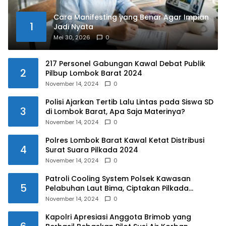
Cara Manifesting yang Benar Agar Impian
1
Jadi Nyata
Mei 30, 2026
0
217 Personel Gabungan Kawal Debat Publik
2
Pilbup Lombok Barat 2024
November 14, 2024
0
Polisi Ajarkan Tertib Lalu Lintas pada Siswa SD
3
di Lombok Barat, Apa Saja Materinya?
November 14, 2024
0
Polres Lombok Barat Kawal Ketat Distribusi
4
Surat Suara Pilkada 2024
November 14, 2024
0
Patroli Cooling System Polsek Kawasan
5
Pelabuhan Laut Bima, Ciptakan Pilkada
Serentak 2024 yang Aman dan Damai
November 14, 2024
0
Kapolri Apresiasi Anggota Brimob yang