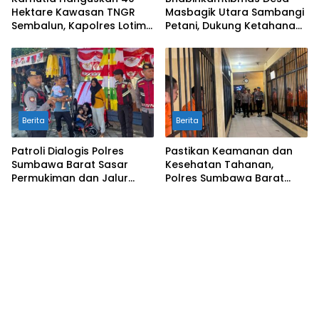
Hektare Kawasan TNGR
Masbagik Utara Sambangi
Sembalun, Kapolres Lotim
Petani, Dukung Ketahanan
Turun Langsung Padamkan
Pangan dan Swasembada
Api
Pangan
Berita
Berita
Patroli Dialogis Polres
Pastikan Keamanan dan
Sumbawa Barat Sasar
Kesehatan Tahanan,
Permukiman dan Jalur
Polres Sumbawa Barat
Ramai, Jaga Kamtibmas
Intensifkan Pengecekan
Tetap Kondusif
Rutan Secara Berkala