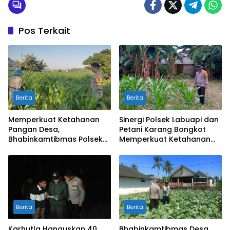
Pos Terkait
Berita
Berita
Memperkuat Ketahanan
Sinergi Polsek Labuapi dan
Pangan Desa,
Petani Karang Bongkot
Bhabinkamtibmas Polsek
Memperkuat Ketahanan
Labuapi Dampingi Petani
Pangan Nasional
Kuranji Dalang
Berita
Berita
Karhutla Hanguskan 40
Bhabinkamtibmas Desa