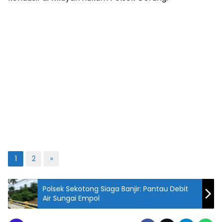
1
2
»
Polsek Sekotong Siaga Banjir: Pantau Debit
Air Sungai Empol