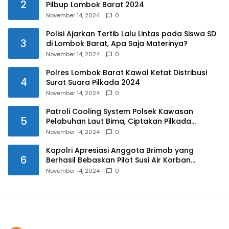
2
Pilbup Lombok Barat 2024
November 14, 2024
0
Polisi Ajarkan Tertib Lalu Lintas pada Siswa SD
3
di Lombok Barat, Apa Saja Materinya?
November 14, 2024
0
Polres Lombok Barat Kawal Ketat Distribusi
4
Surat Suara Pilkada 2024
November 14, 2024
0
Patroli Cooling System Polsek Kawasan
5
Pelabuhan Laut Bima, Ciptakan Pilkada
Serentak 2024 yang Aman dan Damai
November 14, 2024
0
Kapolri Apresiasi Anggota Brimob yang
6
Berhasil Bebaskan Pilot Susi Air Korban
Penyanderaan KKB
November 14, 2024
0