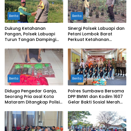
Berita
Berita
Dukung Ketahanan
Sinergi Polsek Labuapi dan
Pangan, Polsek Labuapi
Petani Lombok Barat
Turun Tangan Dampingi
Perkuat Ketahanan
Petani di Desa Karang
Pangan Nasional
Bongkot
Berita
Berita
Diduga Pengedar Ganja,
Polres Sumbawa Bersama
Seorang Pria asal Kota
DPP BMWI dan Kodim 1607
Mataram Ditangkap Polisi
Gelar Bakti Sosial Merah
di Sumbawa Barat
Putih di Ponpes Arrahman
Hidayatullah