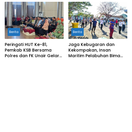
Hidayatullah
Berita
Berita
Peringati HUT Ke-81,
Jaga Kebugaran dan
Pemkab KSB Bersama
Kekompakan, Insan
Polres dan FK Unair Gelar
Maritim Pelabuhan Bima
Seminar Kesehatan “1000
Gelar Senam Bersama
Hari Pertama Kehidupan”