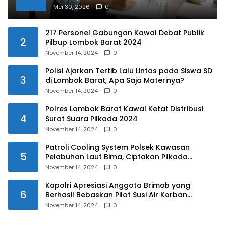
Mei 30, 2026
0
217 Personel Gabungan Kawal Debat Publik
2
Pilbup Lombok Barat 2024
November 14, 2024
0
Polisi Ajarkan Tertib Lalu Lintas pada Siswa SD
3
di Lombok Barat, Apa Saja Materinya?
November 14, 2024
0
Polres Lombok Barat Kawal Ketat Distribusi
4
Surat Suara Pilkada 2024
November 14, 2024
0
Patroli Cooling System Polsek Kawasan
5
Pelabuhan Laut Bima, Ciptakan Pilkada
Serentak 2024 yang Aman dan Damai
November 14, 2024
0
Kapolri Apresiasi Anggota Brimob yang
6
Berhasil Bebaskan Pilot Susi Air Korban
Penyanderaan KKB
November 14, 2024
0