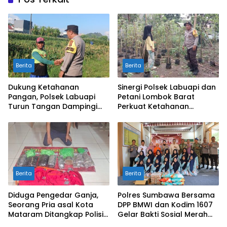
Berita
Berita
Dukung Ketahanan
Sinergi Polsek Labuapi dan
Pangan, Polsek Labuapi
Petani Lombok Barat
Turun Tangan Dampingi
Perkuat Ketahanan
Petani di Desa Karang
Pangan Nasional
Bongkot
Berita
Berita
Diduga Pengedar Ganja,
Polres Sumbawa Bersama
Seorang Pria asal Kota
DPP BMWI dan Kodim 1607
Mataram Ditangkap Polisi
Gelar Bakti Sosial Merah
di Sumbawa Barat
Putih di Ponpes Arrahman